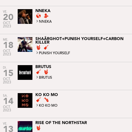
NNEKA
VE.
20
NNEKA
OCT.
2023
SHAÂRGHOT+PUNISH YOURSELF+CARBON
ME.
KILLER
18
OCT.
PUNISH YOURSELF
2023
BRUTUS
DI.
15
BRUTUS
OCT.
2023
KO KO MO
SA.
14
KO KO MO
OCT.
2023
RISE OF THE NORTHSTAR
VE.
13