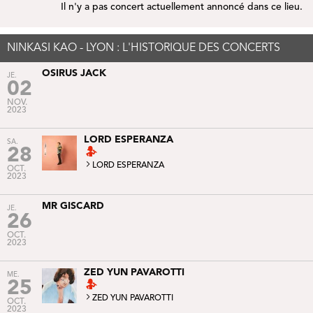
Il n'y a pas concert actuellement annoncé dans ce lieu.
NINKASI KAO - LYON : L'HISTORIQUE DES CONCERTS
OSIRUS JACK
JE.
02
NOV.
2023
LORD ESPERANZA
SA.
28
LORD ESPERANZA
OCT.
2023
MR GISCARD
JE.
26
OCT.
2023
ZED YUN PAVAROTTI
ME.
25
ZED YUN PAVAROTTI
OCT.
2023