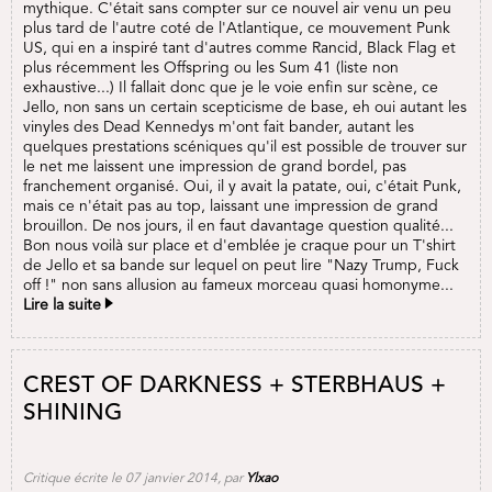
mythique. C'était sans compter sur ce nouvel air venu un peu
plus tard de l'autre coté de l'Atlantique, ce mouvement Punk
US, qui en a inspiré tant d'autres comme Rancid, Black Flag et
plus récemment les Offspring ou les Sum 41 (liste non
exhaustive...) Il fallait donc que je le voie enfin sur scène, ce
Jello, non sans un certain scepticisme de base, eh oui autant les
vinyles des Dead Kennedys m'ont fait bander, autant les
quelques prestations scéniques qu'il est possible de trouver sur
le net me laissent une impression de grand bordel, pas
franchement organisé. Oui, il y avait la patate, oui, c'était Punk,
mais ce n'était pas au top, laissant une impression de grand
brouillon. De nos jours, il en faut davantage question qualité...
Bon nous voilà sur place et d'emblée je craque pour un T'shirt
de Jello et sa bande sur lequel on peut lire "Nazy Trump, Fuck
off !" non sans allusion au fameux morceau quasi homonyme...
Lire la suite
CREST OF DARKNESS + STERBHAUS +
SHINING
Critique écrite le 07 janvier 2014, par
Ylxao