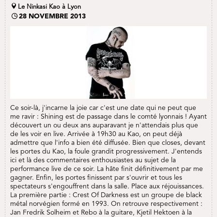
Le Ninkasi Kao à Lyon
28 NOVEMBRE 2013
Ce soir-là, j'incarne la joie car c'est une date qui ne peut que
me ravir : Shining est de passage dans le comté lyonnais ! Ayant
découvert un ou deux ans auparavant je n'attendais plus que
de les voir en live. Arrivée à 19h30 au Kao, on peut déjà
admettre que l'info a bien été diffusée. Bien que closes, devant
les portes du Kao, la foule grandit progressivement. J'entends
ici et là des commentaires enthousiastes au sujet de la
performance live de ce soir. La hâte finit définitivement par me
gagner. Enfin, les portes finissent par s'ouvrir et tous les
spectateurs s'engouffrent dans la salle. Place aux réjouissances.
La première partie : Crest Of Darkness est un groupe de black
métal norvégien formé en 1993. On retrouve respectivement :
Jan Fredrik Solheim et Rebo à la guitare, Kjetil Hektoen à la