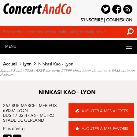
S'INSCRIRE
|
CONNEXION
MENU
Accueil
Lyon
Ninkasi Kao - Lyon
Samedi 8 août 2026 :
4759 concerts
, 27599 chroniques de concert, 5436 critiques
d'album.
NINKASI KAO - LYON
267 RUE MARCEL MERIEUX
69007 LYON
AJOUTER À MES ALERTES
BUS 17.32.47.96 - MÉTRO
STADE DE GERLAND
Plus d'info :
AJOUTER À MES FAVORIS