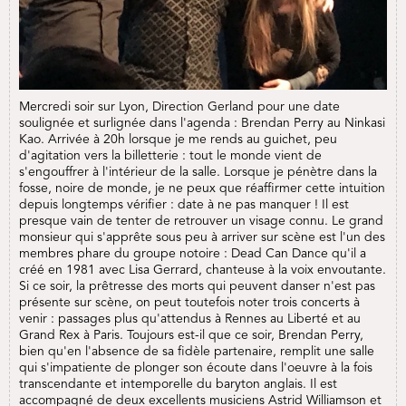
Mercredi soir sur Lyon, Direction Gerland pour une date
soulignée et surlignée dans l'agenda : Brendan Perry au Ninkasi
Kao. Arrivée à 20h lorsque je me rends au guichet, peu
d'agitation vers la billetterie : tout le monde vient de
s'engouffrer à l'intérieur de la salle. Lorsque je pénètre dans la
fosse, noire de monde, je ne peux que réaffirmer cette intuition
depuis longtemps vérifier : date à ne pas manquer ! Il est
presque vain de tenter de retrouver un visage connu. Le grand
monsieur qui s'apprête sous peu à arriver sur scène est l'un des
membres phare du groupe notoire : Dead Can Dance qu'il a
créé en 1981 avec Lisa Gerrard, chanteuse à la voix envoutante.
Si ce soir, la prêtresse des morts qui peuvent danser n'est pas
présente sur scène, on peut toutefois noter trois concerts à
venir : passages plus qu'attendus à Rennes au Liberté et au
Grand Rex à Paris. Toujours est-il que ce soir, Brendan Perry,
bien qu'en l'absence de sa fidèle partenaire, remplit une salle
qui s'impatiente de plonger son écoute dans l'oeuvre à la fois
transcendante et intemporelle du baryton anglais. Il est
accompagné de deux excellents musiciens Astrid Williamson et