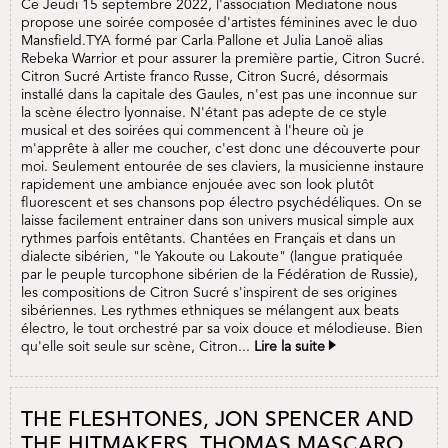
Ce Jeudi 15 septembre 2022, l'association Mediatone nous
propose une soirée composée d'artistes féminines avec le duo
Mansfield.TYA formé par Carla Pallone et Julia Lanoë alias
Rebeka Warrior et pour assurer la première partie, Citron Sucré.
Citron Sucré Artiste franco Russe, Citron Sucré, désormais
installé dans la capitale des Gaules, n'est pas une inconnue sur
la scène électro lyonnaise. N'étant pas adepte de ce style
musical et des soirées qui commencent à l'heure où je
m'apprête à aller me coucher, c'est donc une découverte pour
moi. Seulement entourée de ses claviers, la musicienne instaure
rapidement une ambiance enjouée avec son look plutôt
fluorescent et ses chansons pop électro psychédéliques. On se
laisse facilement entrainer dans son univers musical simple aux
rythmes parfois entêtants. Chantées en Français et dans un
dialecte sibérien, "le Yakoute ou Lakoute" (langue pratiquée
par le peuple turcophone sibérien de la Fédération de Russie),
les compositions de Citron Sucré s'inspirent de ses origines
sibériennes. Les rythmes ethniques se mélangent aux beats
électro, le tout orchestré par sa voix douce et mélodieuse. Bien
qu'elle soit seule sur scène, Citron...
Lire la suite
THE FLESHTONES, JON SPENCER AND
THE HITMAKERS, THOMAS MASCARO