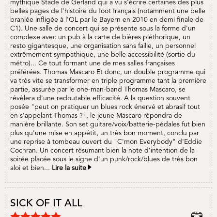
mythique Stade de Gerland qui a vu s'écrire certaines des plus
belles pages de l'histoire du foot français (notamment une belle
branlée infligée à l'OL par le Bayern en 2010 en demi finale de
C1). Une salle de concert qui se présente sous la forme d'un
complexe avec un pub à la carte de bières pléthorique, un
resto gigantesque, une organisation sans faille, un personnel
extrêmement sympathique, une belle accessibilité (sortie du
métro)... Ce tout formant une de mes salles françaises
préférées. Thomas Mascaro Et donc, un double programme qui
va très vite se transformer en triple programme tant la première
partie, assurée par le one-man-band Thomas Mascaro, se
révèlera d'une redoutable efficacité. A la question souvent
posée "peut on pratiquer un blues rock énervé et abrasif tout
en s'appelant Thomas ?", le jeune Mascaro répondra de
manière brillante. Son set guitare/voix/batterie-pédales fut bien
plus qu'une mise en appétit, un très bon moment, conclu par
une reprise à tombeau ouvert du "C'mon Everybody" d'Eddie
Cochran. Un concert résumant bien la note d'intention de la
soirée placée sous le signe d'un punk/rock/blues de très bon
aloi et bien...
Lire la suite
SICK OF IT ALL