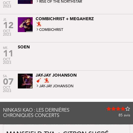
RISE OF THE NORTHSTAR
OCT.
2023
COMBICHRIST + MEGAHERZ
JE.
12
COMBICHRIST
OCT.
2023
SOEN
ME.
11
OCT.
2023
JAY-JAY JOHANSON
SA.
07
JAY-JAY JOHANSON
OCT.
2023
NINKASI KAO : LES DERNIÈRES
CHRONIQUES CONCERTS
85
avis