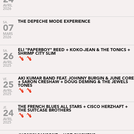
24
AVRIL
2026
THE DEPECHE MODE EXPERIENCE
SA.
07
MARS
2026
ELI "PAPERBOY" REED + KOKO-JEAN & THE TONICS +
SA.
SHRIMP CITY SLIM
26
AVRIL
2025
AKI KUMAR BAND FEAT. JOHNNY BURGIN & JUNE CORE
VE.
+ SARON CRESHAW + DOUG DEMING & THE JEWELS
25
TONES
AVRIL
2025
THE FRENCH BLUES ALL STARS + CISCO HERZHAFT +
JE.
THE SUITCASE BROTHERS
24
AVRIL
2025