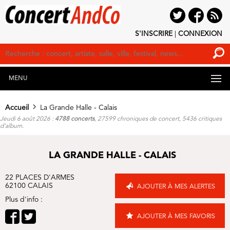
S'INSCRIRE
|
CONNEXION
MENU
Accueil
La Grande Halle - Calais
Jeudi 6 août 2026 :
4788 concerts
, 27599 chroniques de concert, 5436 critiques
d'album.
LA GRANDE HALLE - CALAIS
22 PLACES D'ARMES
62100 CALAIS
AJOUTER À MES ALERTES
Plus d'info :
AJOUTER À MES FAVORIS