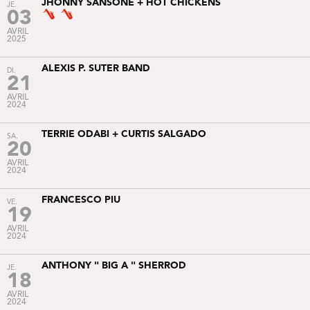
JHONNY SANSONE + HOT CHICKENS
JE.
03
AVRIL
2025
ALEXIS P. SUTER BAND
DI.
21
AVRIL
2024
TERRIE ODABI + CURTIS SALGADO
SA.
20
AVRIL
2024
FRANCESCO PIU
VE.
19
AVRIL
2024
ANTHONY " BIG A " SHERROD
JE.
18
AVRIL
2024