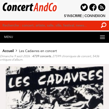
S'INSCRIRE
|
CONNEXION
MENU
Accueil
Les Cadavres en concert
Dimanche 9 août 2026 :
4739 concerts
, 27599 chroniques de concert, 5436
critiques d'album.