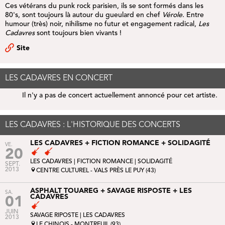
Ces vétérans du punk rock parisien, ils se sont formés dans les
80's, sont toujours là autour du gueulard en chef
Vérole
. Entre
humour (très) noir, nihilisme no futur et engagement radical,
Les
Cadavres
sont toujours bien vivants !
Site
LES CADAVRES EN CONCERT
Il n'y a pas de concert actuellement annoncé pour cet artiste.
LES CADAVRES : L'HISTORIQUE DES CONCERTS
LES CADAVRES + FICTION ROMANCE + SOLIDAGITÉ
VE.
20
LES CADAVRES |
FICTION ROMANCE
|
SOLIDAGITÉ
SEPT.
2013
CENTRE CULTUREL - VALS PRÈS LE PUY (43)
ASPHALT TOUAREG + SAVAGE RISPOSTE + LES
SA.
CADAVRES
01
JUIN
SAVAGE RIPOSTE
| LES CADAVRES
2013
LE CHINOIS - MONTREUIL (93)