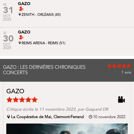
GAZO
VE.
31
ZENITH - ORLÉANS (45)
OCT.
2025
GAZO
JE.
30
REIMS ARENA - REIMS (51)
OCT.
2025
GAZO : LES DERNIÈRES CHRONIQUES
CONCERTS
1
avis
GAZO
Critique écrite le 11 novembre 2022, par Gaspard DR
La Coopérative de Mai, Clermont-Ferrand
10 novembre 2022