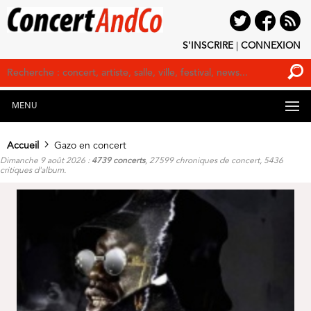
S'INSCRIRE
|
CONNEXION
MENU
Accueil
Gazo en concert
Dimanche 9 août 2026 :
4739 concerts
, 27599 chroniques de concert, 5436
critiques d'album.