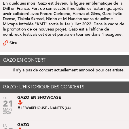
En quelques mois, Gazo est devenu la figure emblématique de la
Drill en France. Fort de son succès il multiplie les featurings, après
avoir collaboré avec Freeze Corleone, Hamza et Gims, Gazo invite
Damso, Tiakola Skread, Ninho et M Huncho sur sa deuxième
Mixtape intitulée "KMT" sortie le 1er juillet 2022. Dans le cadre de
la promotion de ce nouveau projet, Gazo est à l'affiche de
nombreux festivals cet été et partira en tournée dans l'hexagone.
Site
GAZO EN CONCERT
Il n'y a pas de concert actuellement annoncé pour cet artiste.
GAZO : L'HISTORIQUE DES CONCERTS
GAZO EN SHOWCASE
SA.
21
LE WAREHOUSE - NANTES (44)
MARS
2026
GAZO
SA.