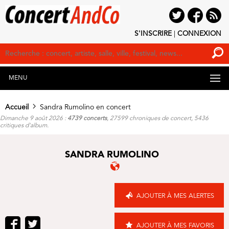
S'INSCRIRE
|
CONNEXION
MENU
Accueil
Sandra Rumolino en concert
Dimanche 9 août 2026 :
4739 concerts
, 27599 chroniques de concert, 5436
critiques d'album.
SANDRA RUMOLINO
AJOUTER À MES ALERTES
AJOUTER À MES FAVORIS