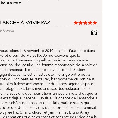
Lire la suite
LANCHE À SYLVIE PAZ
ne Francon
nous étions le 6 novembre 2010, un soir d'automne dans
oid et urbain de Marseille. Je me souviens que le
hronique Emmanuel Bighelli, et moi-même avons été
mense sourire, celui d'une femme responsable de la soirée :
irée commençait bien ! Je me souviens que la Station
gigantesque ! C'est un astucieux mélange entre petits
s cosy où l'on peut se restaurer, bar moderne où l'on peut
te bien fraîche accompagnée de fraises tagada, espace
er, étage aux allures mystérieuses des restaurants des
 Je me souviens que nous étions un peu en retard et que la
z était déjà sur scène. J'avais eu la chance de l'entendre à
rs des soirées de l'association Indalo, mais je savais que
es surprises. Je me souviens que le premier set se nommait
 Sylvie Paz (chant, chœur et jam man) et Bruno Allary
. Ces créations originales chant et sons saturés "dédiés à la