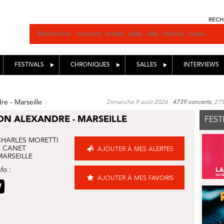
RECH
FESTIVALS
CHRONIQUES
SALLES
INTERVIEWS
re - Marseille
Dimanche 9 août 2026 :
4739 concerts
, 27
ION ALEXANDRE - MARSEILLE
FEST
CHARLES MORETTI
E CANET
AJOUTER À MES ALERTES
MARSEILLE
fo :
AJOUTER À MES FAVORIS