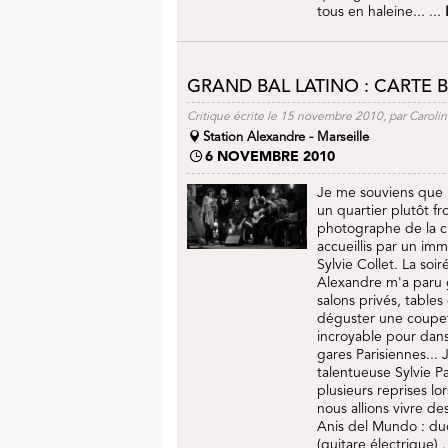
tous en haleine... ...
GRAND BAL LATINO : CARTE B
Critique écrite le 15 novembre 2010, par Caroli
Station Alexandre - Marseille
6 NOVEMBRE 2010
Je me souviens que 
un quartier plutôt fr
photographe de la c
accueillis par un im
Sylvie Collet. La so
Alexandre m'a paru 
salons privés, table
déguster une coupet
incroyable pour dans
gares Parisiennes...
talentueuse Sylvie Pa
plusieurs reprises lo
nous allions vivre d
Anis del Mundo : duo
(guitare électrique) 