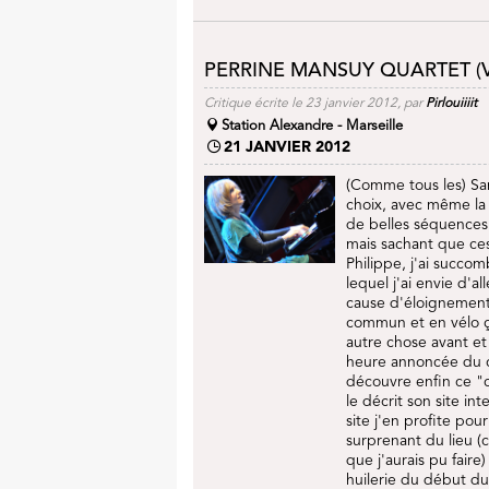
PERRINE MANSUY QUARTET (
Critique écrite le 23 janvier 2012, par
Pirlouiiiit
Station Alexandre - Marseille
21 JANVIER 2012
(Comme tous les) Same
choix, avec même la 
de belles séquences 
mais sachant que ces
Philippe, j'ai succomb
lequel j'ai envie d'
cause d'éloignement
commun et en vélo ça
autre chose avant et 
heure annoncée du co
découvre enfin ce "c
le décrit son site int
site j'en profite pou
surprenant du lieu (
que j'aurais pu faire
huilerie du début du