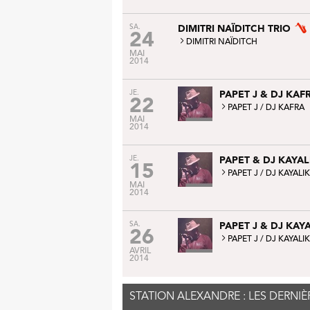
SA.
DIMITRI NAÏDITCH TRIO
24
DIMITRI NAÏDITCH
MAI
2014
JE.
PAPET J & DJ KAF
22
PAPET J
/
DJ KAFRA
MAI
2014
JE.
PAPET & DJ KAYA
15
PAPET J
/
DJ KAYALIK
MAI
2014
SA.
PAPET J & DJ KAY
26
PAPET J
/
DJ KAYALIK
AVRIL
2014
STATION ALEXANDRE : LES DERN