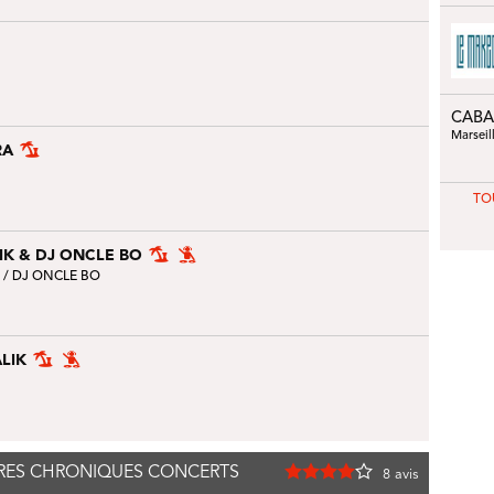
CABA
Marseil
RA
TO
LIK & DJ ONCLE BO
/
DJ ONCLE BO
ALIK
IÈRES CHRONIQUES CONCERTS
8
avis