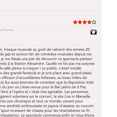
ne Francon
, fresque musicale au goût de cabaret des années 20
e jazz et surtout fan de comédies musicales depuis ma
je me faisais une joie de découvrir ce spectacle parisien
do à la Station Alexandre. Quelle ne fut pas ma surprise
a salle pleine à craquer ! Le public, s'était installé
des grands fauteuils et je pris place avec grand plaisir,
n efficace d'accueillantes hôtesses, au beau milieu de
 Je fus aussi étonnée de constater que la disposition était
 du jour où j'étais venue pour le Bal Latino de S.Paz.
d'être à l'opéra et c'était très agréable. Les personnes
rent volontiers sur le concert, le site Live in Marseille
 écrire une chronique et tout ce monde, venant pour
, me semblait enthousiaste et joyeux d'assister au concert.
l'ajout incessant de chaises pour les retardataires ne fit
impatience. Le spectacle commença enfin et nous étions