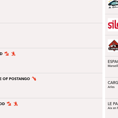
OD
ESPA
Marseil
CE OF POSTANGO
CARG
Arles
OOD
LE P
Aix en 
J