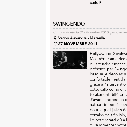
suite
SWINGENDO
Critique écrite le 04 décembre 2010, par Caroli
Station Alexandre - Marseille
27 NOVEMBRE 2011
Hollywwood Gershwin
Moi même amatrice d
plus tendre enfance, 
présenté par Swingen
lorsque je découvris l
confortablement dans 
grâce à l'interventio
cette salle comble...
totalement différente
J'avais l'impression 
autour de moi échangè
pour lequel j'allais
certains de très loin
Le petit retard dû à 
qu'augmenter notre 