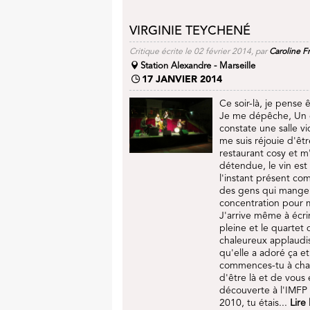
VIRGINIE TEYCHENÉ
Critique écrite le 02 février 2014, par
Caroline F
Station Alexandre - Marseille
17 JANVIER 2014
Ce soir-là, je pense 
Je me dépêche, Un c
constate une salle vi
me suis réjouie d'êt
restaurant cosy et m
détendue, le vin est 
l'instant présent com
des gens qui mangent
concentration pour m
J'arrive même à écrir
pleine et le quartet
chaleureux applaudis
qu'elle a adoré ça e
commences-tu à chan
d'être là et de vous 
découverte à l'IMFP
2010, tu étais...
Lire 