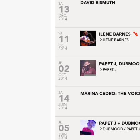
DAVID BISMUTH
SA.
13
DÉC.
2014
SA.
ILENE BARNES
11
ILENE BARNES
OCT.
2014
JE.
PAPET J, DUBMO
02
PAPET J
OCT.
2014
SA.
MARINA CEDRO: THE VOI
14
JUIN
2014
JE.
PAPET J + DUBM
05
DUBMOOD
/
PAPET 
JUIN
2014