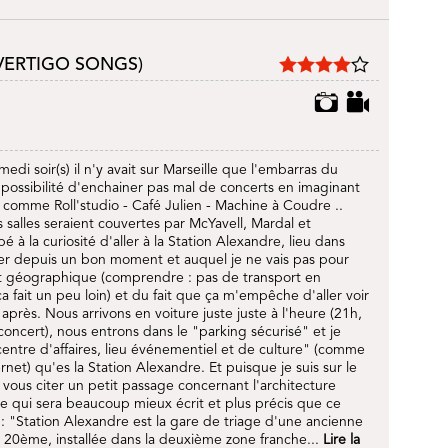
VERTIGO SONGS)
di soir(s) il n'y avait sur Marseille que l'embarras du
possibilité d'enchainer pas mal de concerts en imaginant
comme Roll'studio - Café Julien - Machine à Coudre ..
 salles seraient couvertes par McYavell, Mardal et
é à la curiosité d'aller à la Station Alexandre, lieu dans
aller depuis un bon moment et auquel je ne vais pas pour
 géographique (comprendre : pas de transport en
 fait un peu loin) et du fait que ça m'empêche d'aller voir
après. Nous arrivons en voiture juste juste à l'heure (21h,
ncert), nous entrons dans le "parking sécurisé" et je
entre d'affaires, lieu événementiel et de culture" (comme
ernet) qu'es la Station Alexandre. Et puisque je suis sur le
r vous citer un petit passage concernant l'architecture
ce qui sera beaucoup mieux écrit et plus précis que ce
) : "Station Alexandre est la gare de triage d'une ancienne
 20ème, installée dans la deuxième zone franche...
Lire la