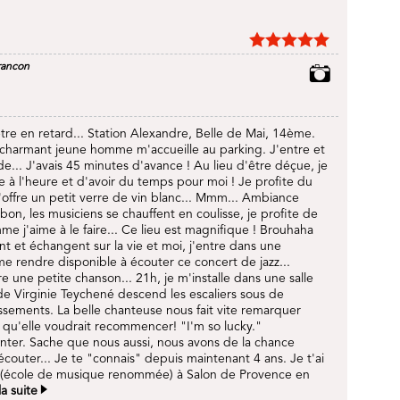
rancon
être en retard... Station Alexandre, Belle de Mai, 14ème.
harmant jeune homme m'accueille au parking. J'entre et
de... J'avais 45 minutes d'avance ! Au lieu d'être déçue, je
re à l'heure et d'avoir du temps pour moi ! Je profite du
'offre un petit verre de vin blanc... Mmm... Ambiance
bon, les musiciens se chauffent en coulisse, je profite de
me j'aime à le faire... Ce lieu est magnifique ! Brouhaha
 et échangent sur la vie et moi, j'entre dans une
e rendre disponible à écouter ce concert de jazz...
e une petite chanson... 21h, je m'installe dans une salle
 de Virginie Teychené descend les escaliers sous de
sements. La belle chanteuse nous fait vite remarquer
t qu'elle voudrait recommencer! "I'm so lucky."
ter. Sache que nous aussi, nous avons de la chance
écouter... Je te "connais" depuis maintenant 4 ans. Je t'ai
 (école de musique renommée) à Salon de Provence en
la suite