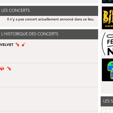
: LES CONCERTS
Il n'y a pas concert actuellement annoncé dans ce lieu.
: L'HISTORIQUE DES CONCERTS
 VELVET
LES 