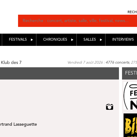
RECH
FESTIVALS
CHRONIQUES
SALLES
INTERVIEWS
 Klub des 7
Vendredi 7 août 2026 :
4776 concerts
, 27
FEST
rtrand Lasseguette