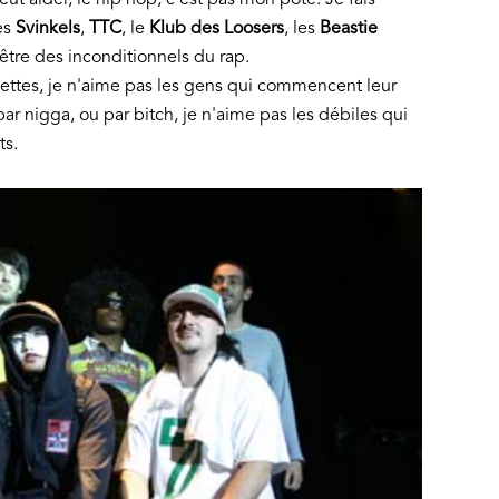
eut aider, le hip hop, c'est pas mon pote. Je fais
es
Svinkels
,
TTC
, le
Klub des Loosers
, les
Beastie
 être des inconditionnels du rap.
uettes, je n'aime pas les gens qui commencent leur
ar nigga, ou par bitch, je n'aime pas les débiles qui
ts.