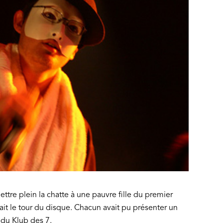
ttre plein la chatte à une pauvre fille du premier
t fait le tour du disque. Chacun avait pu présenter un
s du Klub des 7.