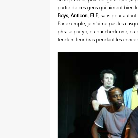
Je le précise, pour les gens que ça p
partie de ces gens qui aiment bien l
Boys
,
Anticon
,
El-P
, sans pour autant
Par exemple, je n'aime pas les casq
phrase par yo, ou par check one, ou p
tendent leur bras pendant les concer