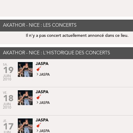
AKATHOR - NICE : LES CONCERTS
Il n'y a pas concert actuellement annoncé dans ce lieu.
AKATHOR - NICE : L'HISTORIQUE DES CONCERTS
JASPA
SA.
19
JASPA
JUIN
2010
JASPA
VE.
18
JASPA
JUIN
2010
JASPA
JE.
17
JASPA
JUIN