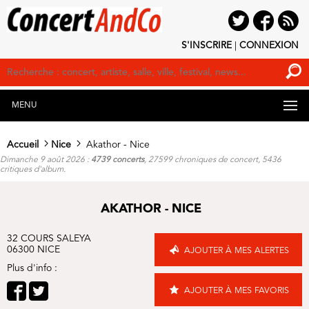
S'INSCRIRE
|
CONNEXION
MENU
Accueil
Nice
Akathor - Nice
Dimanche 9 août 2026 :
4739 concerts
, 27599 chroniques de concert, 5436
critiques d'album.
AKATHOR - NICE
32 COURS SALEYA
06300 NICE
AJOUTER À MES ALERTES
Plus d'info :
AJOUTER À MES FAVORIS