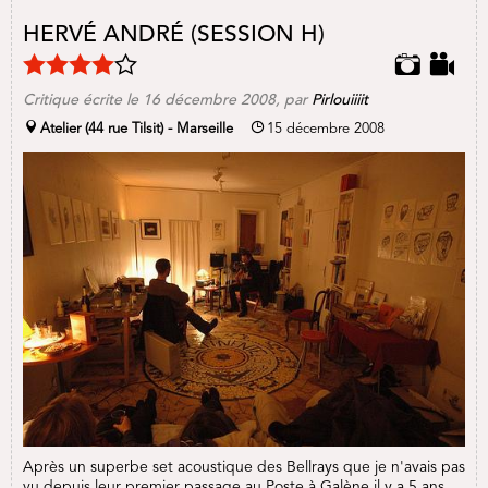
HERVÉ ANDRÉ (SESSION H)
Critique écrite le
16 décembre 2008
, par
Pirlouiiiit
Atelier (44 rue Tilsit) - Marseille
15 décembre 2008
Après un superbe set acoustique des Bellrays que je n'avais pas
vu depuis leur premier passage au Poste à Galène il y a 5 ans,