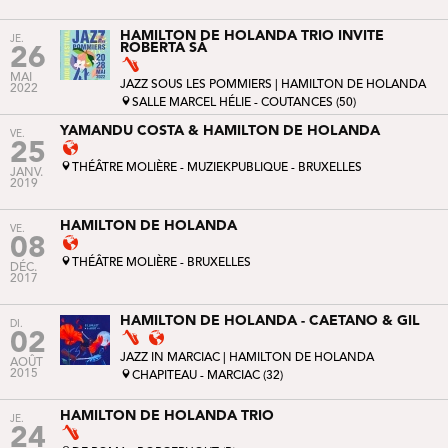
HAMILTON DE HOLANDA TRIO INVITE
JE.
ROBERTA SÁ
26
MAI
JAZZ SOUS LES POMMIERS
| HAMILTON DE HOLANDA
2022
SALLE MARCEL HÉLIE - COUTANCES (50)
YAMANDU COSTA & HAMILTON DE HOLANDA
VE.
25
THÉÂTRE MOLIÈRE - MUZIEKPUBLIQUE - BRUXELLES
JANV.
2019
HAMILTON DE HOLANDA
VE.
08
THÉÂTRE MOLIÈRE - BRUXELLES
DÉC.
2017
HAMILTON DE HOLANDA - CAETANO & GIL
DI.
02
JAZZ IN MARCIAC
| HAMILTON DE HOLANDA
AOÛT
2015
CHAPITEAU - MARCIAC (32)
HAMILTON DE HOLANDA TRIO
JE.
24