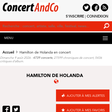
S'INSCRIRE
|
CONNEXION
MENU
Accueil
Hamilton de Holanda en concert
Dimanche 9 août 2026 :
4739 concerts
, 27599 chroniques de concert, 5436
critiques d'album.
HAMILTON DE HOLANDA
AJOUTER À MES ALERTES
AJOUTER À MES FAVORIS