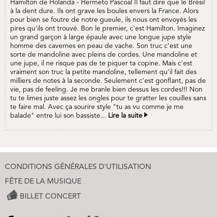
Hamilton de Holanda - Hermeto Pascoal Il faut dire que le Brésil
à la dent dure. Ils ont grave les boules envers la France. Alors
pour bien se foutre de notre gueule, ils nous ont envoyés les
pires qu'ils ont trouvé. Bon le premier, c'est Hamilton. Imaginez
un grand garçon à large épaule avec une longue jupe style
homme des cavernes en peau de vache. Son truc c'est une
sorte de mandoline avec pleins de cordes. Une mandoline et
une jupe, il ne risque pas de te piquer ta copine. Mais c'est
vraiment son truc la petite mandoline, tellement qu'il fait des
milliers de notes à la seconde. Seulement c'est gonflant, pas de
vie, pas de feeling. Je me branle bien dessus les cordes!!! Non
tu te limes juste assez les ongles pour te gratter les couilles sans
te faire mal. Avec ça sourire style "tu as vu comme je me
balade" entre lui son bassiste...
Lire la suite
CONDITIONS GÉNÉRALES D'UTILISATION
FÊTE DE LA MUSIQUE
BILLET CONCERT