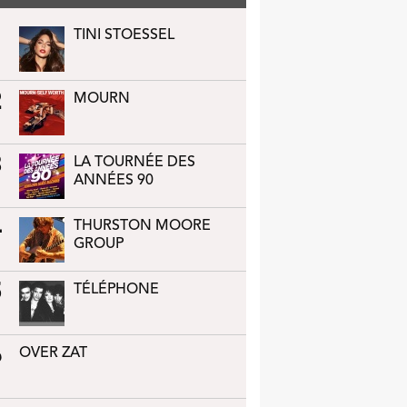
1
TINI STOESSEL
2
MOURN
3
LA TOURNÉE DES
ANNÉES 90
4
THURSTON MOORE
GROUP
5
TÉLÉPHONE
6
OVER ZAT