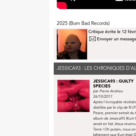
2025 (Born Bad Records)
Critique écrite le 12 fév
Envoyer un message
JESSICA93 : LES CHRONIQUES D'
JESSICA93 : GUILTY
SPECIES
par
Pierre Andrieu
26/10/2017
Après l'incroyable révélat
distillée par le clip de R.I.P.
Peace, premier extrait du 
album de Jessica93 (Kurt
serait en fait Jésus revenu
Terre ! Oh putain, nous on
bêtement que Kurt était Di