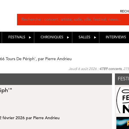
RECH
FESTIVALS
CHRONIQUES
SALLES
INTERVIEWS
66 Tours De Périph', par Pierre Andrieu
Jeudi 6 août 2026 :
4789 concerts
, 27
FEST
iph'"
12 février 2026 par
Pierre Andrieu