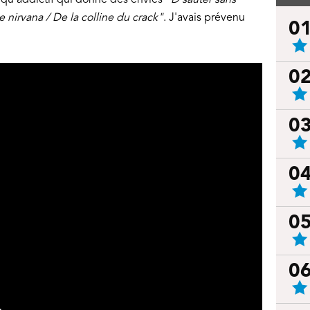
e nirvana / De la colline du crack"
. J'avais prévenu
0
0
0
0
0
0