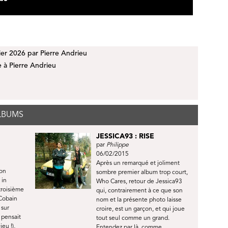
rier 2026 par
Pierre Andrieu
 à Pierre Andrieu
ALBUMS
JESSICA93 : RISE
par
Philippe
06/02/2015
Après un remarqué et joliment
ion
sombre premier album trop court,
 in
Who Cares, retour de Jessica93
troisième
qui, contrairement à ce que son
 Cobain
nom et la présente photo laisse
 sur
croire, est un garçon, et qui joue
 pensait
tout seul comme un grand.
eu !),
Entendez par là, comme...