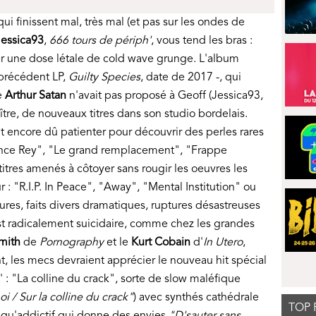
i finissent mal, très mal (et pas sur les ondes de
Jessica93
,
666 tours de périph'
, vous tend les bras :
er une dose létale de cold wave grunge. L'album
e précédent LP,
Guilty Species
, date de 2017 -, qui
e
Arthur Satan
n'avait pas proposé à Geoff (Jessica93,
ître, de nouveaux titres dans son studio bordelais.
it encore dû patienter pour découvrir des perles rares
ence Rey", "Le grand remplacement", "Frappe
itres amenés à côtoyer sans rougir les oeuvres les
 : "R.I.P. In Peace", "Away", "Mental Institution" ou
es, faits divers dramatiques, ruptures désastreuses
st radicalement suicidaire, comme chez les grandes
mith
de
Pornography
et le
Kurt Cobain
d'
In Utero
,
ont, les mecs devraient apprécier le nouveau hit spécial
' : "La colline du crack", sorte de slow maléfique
i / Sur la colline du crack"
) avec synthés cathédrale
TOP 
l qu'addictif qui donne des envies
"D'sauter sans