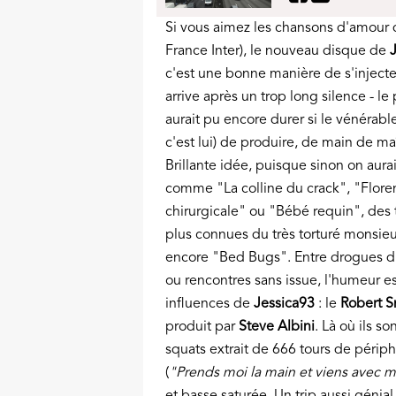
Si vous aimez les chansons d'amour qu
France Inter), le nouveau disque de
c'est une bonne manière de s'inject
arrive après un trop long silence - l
aurait pu encore durer si le vénérabl
c'est lui) de produire, de main de ma
Brillante idée, puisque sinon on aura
comme "La colline du crack", "Flor
chirurgicale" ou "Bébé requin", des t
plus connues du très torturé monsieur
encore "Bed Bugs". Entre drogues dur
ou rencontres sans issue, l'humeur e
influences de
Jessica93
: le
Robert S
produit par
Steve Albini
. Là où ils s
squats extrait de 666 tours de périph
(
"Prends moi la main et viens avec mo
et basse saturée. Un trip aussi génia