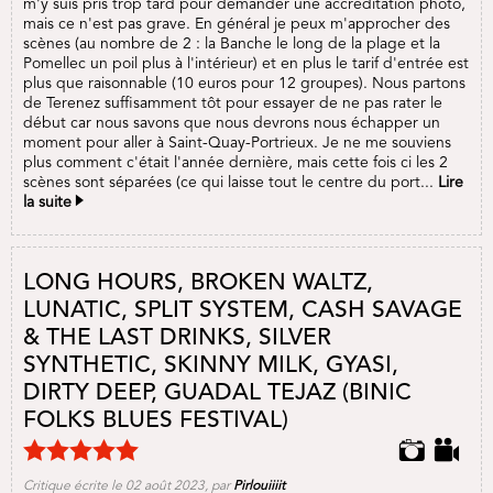
m'y suis pris trop tard pour demander une accréditation photo,
mais ce n'est pas grave. En général je peux m'approcher des
scènes (au nombre de 2 : la Banche le long de la plage et la
Pomellec un poil plus à l'intérieur) et en plus le tarif d'entrée est
plus que raisonnable (10 euros pour 12 groupes). Nous partons
de Terenez suffisamment tôt pour essayer de ne pas rater le
début car nous savons que nous devrons nous échapper un
moment pour aller à Saint-Quay-Portrieux. Je ne me souviens
plus comment c'était l'année dernière, mais cette fois ci les 2
scènes sont séparées (ce qui laisse tout le centre du port...
Lire
la suite
LONG HOURS, BROKEN WALTZ,
LUNATIC, SPLIT SYSTEM, CASH SAVAGE
& THE LAST DRINKS, SILVER
SYNTHETIC, SKINNY MILK, GYASI,
DIRTY DEEP, GUADAL TEJAZ (BINIC
FOLKS BLUES FESTIVAL)
Critique écrite le 02 août 2023, par
Pirlouiiiit