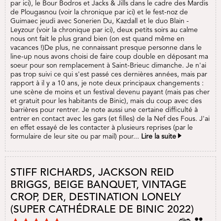
par ici), le Bour Bodros et Jacks & Jills dans le cadre des Mardis
de Plougasnou (voir la chronique par ici) et le fest-noz de
Guimaec jeudi avec Sonerien Du, Kazdall et le duo Blain -
Leyzour (voir la chronique par ici), deux petits soirs au calme
nous ont fait le plus grand bien (on est quand même en
vacances !)De plus, ne connaissant presque personne dans le
line-up nous avons choisi de faire coup double en déposant ma
soeur pour son remplacement à Saint-Brieuc dimanche. Je n'ai
pas trop suivi ce qui s'est passé ces dernières années, mais par
rapport à il y a 10 ans, je note deux principaux changements :
une scène de moins et un festival devenu payant (mais pas cher
et gratuit pour les habitants de Binic), mais du coup avec des
barrières pour rentrer. Je note aussi une certaine difficulté à
entrer en contact avec les gars (et filles) de la Nef des Fous. J'ai
en effet essayé de les contacter à plusieurs reprises (par le
formulaire de leur site ou par mail) pour...
Lire la suite
STIFF RICHARDS, JACKSON REID
BRIGGS, BEIGE BANQUET, VINTAGE
CROP, DER, DESTINATION LONELY
(SUPER CATHÉDRALE DE BINIC 2022)