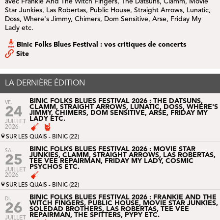
avec Frankie And The Witch Fingers, The Datsuns, Clamm, Movie
Star Junkies, Las Robertas, Public House, Straight Arrows, Lunatic,
Doss, Where's Jimmy, Chimers, Dom Sensitive, Arse, Friday My
Lady etc.
Binic Folks Blues Festival : vos critiques de concerts
Site
LA DERNIÈRE ÉDITION
BINIC FOLKS BLUES FESTIVAL 2026 : THE DATSUNS,
VE.
CLAMM, STRAIGHT ARROWS, LUNATIC, DOSS, WHERE'S
24
JIMMY, CHIMERS, DOM SENSITIVE, ARSE, FRIDAY MY
LADY ETC.
JUILLET
2026
SUR LES QUAIS - BINIC (22)
BINIC FOLKS BLUES FESTIVAL 2026 : MOVIE STAR
SA.
JUNKIES, CLAMM, STRAIGHT ARROWS, LAS ROBERTAS,
25
TEE VEE REPAIRMAN, FRIDAY MY LADY, COSMIC
PSYCHOS ETC.
JUILLET
2026
SUR LES QUAIS - BINIC (22)
BINIC FOLKS BLUES FESTIVAL 2026 : FRANKIE AND THE
DI.
WITCH FINGERS, PUBLIC HOUSE, MOVIE STAR JUNKIES,
26
SOLEDAD BROTHERS, LAS ROBERTAS, TEE VEE
REPAIRMAN, THE SPITTERS, PYPY ETC.
JUILLET