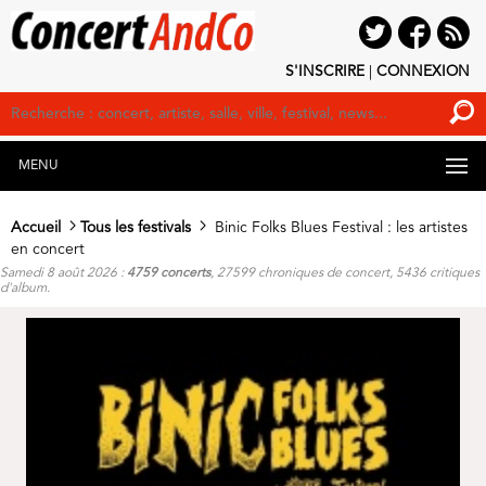
S'INSCRIRE
|
CONNEXION
MENU
Accueil
Tous les festivals
Binic Folks Blues Festival : les artistes
en concert
Samedi 8 août 2026 :
4759 concerts
, 27599 chroniques de concert, 5436 critiques
d'album.