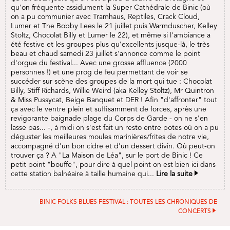
qu'on fréquente assidument la Super Cathédrale de Binic (où
on a pu communier avec Tramhaus, Reptiles, Crack Cloud,
Lumer et The Bobby Lees le 21 juillet puis Warmduscher, Kelley
Stoltz, Chocolat Billy et Lumer le 22), et même si l'ambiance a
été festive et les groupes plus qu'excellents jusque-là, le très
beau et chaud samedi 23 juillet s'annonce comme le point
d'orgue du festival... Avec une grosse affluence (2000
personnes !) et une prog de feu permettant de voir se
succéder sur scène des groupes de la mort qui tue : Chocolat
Billy, Stiff Richards, Willie Weird (aka Kelley Stoltz), Mr Quintron
& Miss Pussycat, Beige Banquet et DER ! Afin "d'affronter" tout
ça avec le ventre plein et suffisamment de forces, après une
revigorante baignade plage du Corps de Garde - on ne s'en
lasse pas... -, à midi on s'est fait un resto entre potes où on a pu
déguster les meilleures moules marinières/frites de notre vie,
accompagné d'un bon cidre et d'un dessert divin. Où peut-on
trouver ça ? A "La Maison de Léa", sur le port de Binic ! Ce
petit point "bouffe", pour dire à quel point on est bien ici dans
cette station balnéaire à taille humaine qui...
Lire la suite
BINIC FOLKS BLUES FESTIVAL : TOUTES LES CHRONIQUES DE
CONCERTS