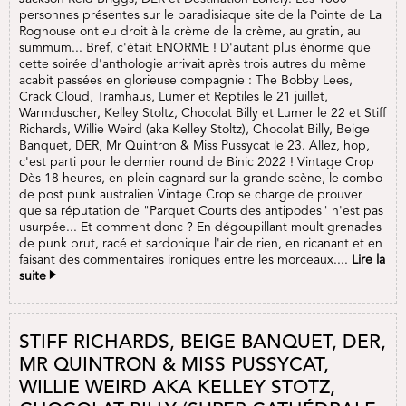
personnes présentes sur le paradisiaque site de la Pointe de La
Rognouse ont eu droit à la crème de la crème, au gratin, au
summum... Bref, c'était ENORME ! D'autant plus énorme que
cette soirée d'anthologie arrivait après trois autres du même
acabit passées en glorieuse compagnie : The Bobby Lees,
Crack Cloud, Tramhaus, Lumer et Reptiles le 21 juillet,
Warmduscher, Kelley Stoltz, Chocolat Billy et Lumer le 22 et Stiff
Richards, Willie Weird (aka Kelley Stoltz), Chocolat Billy, Beige
Banquet, DER, Mr Quintron & Miss Pussycat le 23. Allez, hop,
c'est parti pour le dernier round de Binic 2022 ! Vintage Crop
Dès 18 heures, en plein cagnard sur la grande scène, le combo
de post punk australien Vintage Crop se charge de prouver
que sa réputation de "Parquet Courts des antipodes" n'est pas
usurpée... Et comment donc ? En dégoupillant moult grenades
de punk brut, racé et sardonique l'air de rien, en ricanant et en
faisant des commentaires ironiques entre les morceaux....
Lire la
suite
STIFF RICHARDS, BEIGE BANQUET, DER,
MR QUINTRON & MISS PUSSYCAT,
WILLIE WEIRD AKA KELLEY STOTZ,