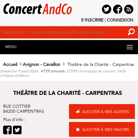
S'INSCRIRE
|
CONNEXION
MENU
Accueil
Avignon - Cavaillon
Théâtre de la Charité - Carpentras
Dimanche 9 août 2026 :
4739 concerts
, 27599 chroniques de concert, 5436
critiques d'album.
THÉÂTRE DE LA CHARITÉ - CARPENTRAS
RUE COTTIER
84200 CARPENTRAS
AJOUTER À MES ALERTES
Plus d'info :
AJOUTER À MES FAVORIS