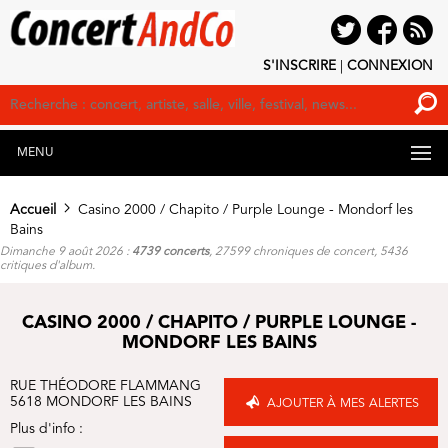
S'INSCRIRE
|
CONNEXION
MENU
Accueil
Casino 2000 / Chapito / Purple Lounge - Mondorf les
Bains
Dimanche 9 août 2026 :
4739 concerts
, 27599 chroniques de concert, 5436
critiques d'album.
CASINO 2000 / CHAPITO / PURPLE LOUNGE -
MONDORF LES BAINS
RUE THÉODORE FLAMMANG
5618 MONDORF LES BAINS
AJOUTER À MES ALERTES
Plus d'info :