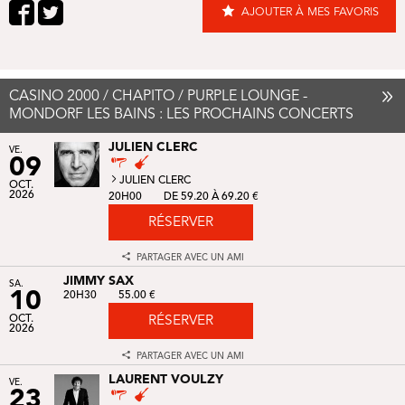
AJOUTER À MES FAVORIS
CASINO 2000 / CHAPITO / PURPLE LOUNGE -
MONDORF LES BAINS : LES PROCHAINS CONCERTS
JULIEN CLERC
VE.
09
JULIEN CLERC
OCT.
2026
20H00
DE 59.20 À 69.20 €
RÉSERVER
PARTAGER AVEC UN AMI
JIMMY SAX
SA.
10
20H30
55.00 €
OCT.
RÉSERVER
2026
PARTAGER AVEC UN AMI
LAURENT VOULZY
VE.
23