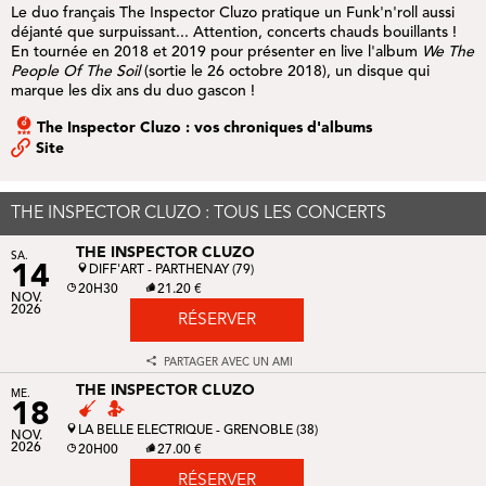
Le duo français
The Inspector Cluzo
pratique un Funk'n'roll aussi
déjanté que surpuissant... Attention, concerts chauds bouillants !
En tournée en 2018 et 2019 pour présenter en live l'album
We The
People Of The Soil
(sortie le 26 octobre 2018), un disque qui
marque les dix ans du duo gascon !
The Inspector Cluzo : vos chroniques d'albums
Site
THE INSPECTOR CLUZO : TOUS LES CONCERTS
THE INSPECTOR CLUZO
SA.
14
DIFF'ART - PARTHENAY (79)
20H30
21.20 €
NOV.
2026
RÉSERVER
PARTAGER AVEC UN AMI
THE INSPECTOR CLUZO
ME.
18
LA BELLE ELECTRIQUE - GRENOBLE (38)
NOV.
2026
20H00
27.00 €
RÉSERVER