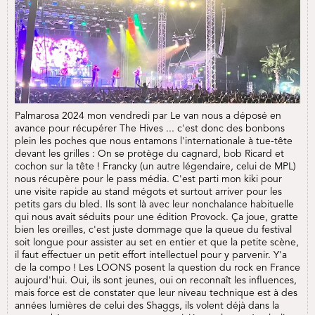
Palmarosa 2024 mon vendredi par Le van nous a déposé en
avance pour récupérer The Hives ... c'est donc des bonbons
plein les poches que nous entamons l'internationale à tue-tête
devant les grilles : On se protège du cagnard, bob Ricard et
cochon sur la tête ! Francky (un autre légendaire, celui de MPL)
nous récupère pour le pass média. C'est parti mon kiki pour
une visite rapide au stand mégots et surtout arriver pour les
petits gars du bled. Ils sont là avec leur nonchalance habituelle
qui nous avait séduits pour une édition Provock. Ça joue, gratte
bien les oreilles, c'est juste dommage que la queue du festival
soit longue pour assister au set en entier et que la petite scène,
il faut effectuer un petit effort intellectuel pour y parvenir. Y'a
de la compo ! Les LOONS posent la question du rock en France
aujourd'hui. Oui, ils sont jeunes, oui on reconnaît les influences,
mais force est de constater que leur niveau technique est à des
années lumières de celui des Shaggs, ils volent déjà dans la