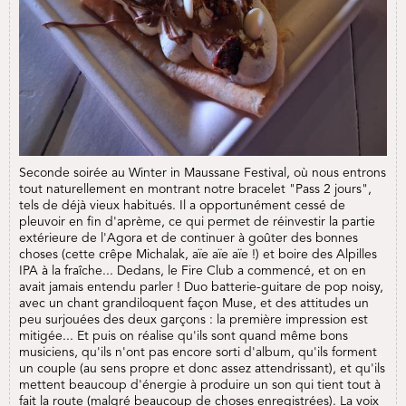
Seconde soirée au Winter in Maussane Festival, où nous entrons
tout naturellement en montrant notre bracelet "Pass 2 jours",
tels de déjà vieux habitués. Il a opportunément cessé de
pleuvoir en fin d'aprème, ce qui permet de réinvestir la partie
extérieure de l'Agora et de continuer à goûter des bonnes
choses (cette crêpe Michalak, aïe aïe aïe !) et boire des Alpilles
IPA à la fraîche... Dedans, le Fire Club a commencé, et on en
avait jamais entendu parler ! Duo batterie-guitare de pop noisy,
avec un chant grandiloquent façon Muse, et des attitudes un
peu surjouées des deux garçons : la première impression est
mitigée... Et puis on réalise qu'ils sont quand même bons
musiciens, qu'ils n'ont pas encore sorti d'album, qu'ils forment
un couple (au sens propre et donc assez attendrissant), et qu'ils
mettent beaucoup d'énergie à produire un son qui tient tout à
fait la route (malgré beaucoup de choses enregistrées). La voix