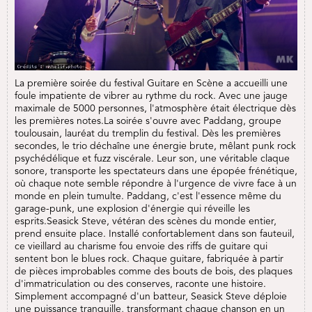
La première soirée du festival Guitare en Scène a accueilli une
foule impatiente de vibrer au rythme du rock. Avec une jauge
maximale de 5000 personnes, l'atmosphère était électrique dès
les premières notes.La soirée s'ouvre avec Paddang, groupe
toulousain, lauréat du tremplin du festival. Dès les premières
secondes, le trio déchaîne une énergie brute, mêlant punk rock
psychédélique et fuzz viscérale. Leur son, une véritable claque
sonore, transporte les spectateurs dans une épopée frénétique,
où chaque note semble répondre à l'urgence de vivre face à un
monde en plein tumulte. Paddang, c'est l'essence même du
garage-punk, une explosion d'énergie qui réveille les
esprits.Seasick Steve, vétéran des scènes du monde entier,
prend ensuite place. Installé confortablement dans son fauteuil,
ce vieillard au charisme fou envoie des riffs de guitare qui
sentent bon le blues rock. Chaque guitare, fabriquée à partir
de pièces improbables comme des bouts de bois, des plaques
d'immatriculation ou des conserves, raconte une histoire.
Simplement accompagné d'un batteur, Seasick Steve déploie
une puissance tranquille, transformant chaque chanson en un