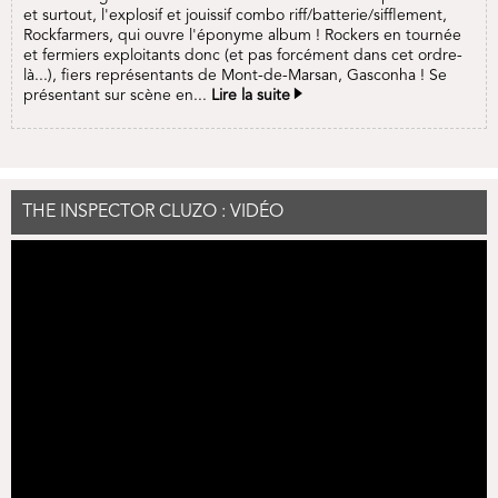
et surtout, l'explosif et jouissif combo riff/batterie/sifflement,
Rockfarmers, qui ouvre l'éponyme album ! Rockers en tournée
et fermiers exploitants donc (et pas forcément dans cet ordre-
là...), fiers représentants de Mont-de-Marsan, Gasconha ! Se
présentant sur scène en...
Lire la suite
THE INSPECTOR CLUZO : VIDÉO