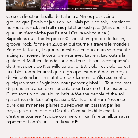
Ce soir, direction la salle de Paloma à Nîmes pour voir un
groupe que j'avais déjà vu en live. Mais pour ce soir, l'ambiance
ne sera pas rock and roll mais plutôt acoustique. (Mais peut être
que l'un n'empêche pas l'autre ! On va voir tout ça !).
Rappelons que The Inspector Cluzo est un groupe de fusion,
groove, rock, formé en 2008 et qui tourne à travers le monde !
Pour cette fois-ci, le groupe n'est pas en duo, mais se présente
à cinq sur scène : le cœur bien-sûr avec Laurent Lacrouts à la
guitare et Mathieu Jourdain à la batterie. Ils sont accompagnés
de 3 musiciens de Nashville au piano, B3, violon et violoncelle. Il
faut bien rappeler aussi que le groupe est porté par un projet
de vie défendant un statut de rock farmers, qu'ils résument en
quelques mots : "Agir local pour penser global"... Tout ceci met
déjà une ambiance bien spéciale pour la soirée ! The Inspector
Cluzo sort un nouvel album intitulé We the people of the soil
qui est issu de leur périple aux USA. Ils en ont sorti l'essence
pure des immenses plaines du Midwest en passant par les
paysages du fin fond du Dakota. Comme le dit le chanteur,
c'est une tournée "suicide commercial , car faire un album aussi
rapidement après un...
Lire la suite