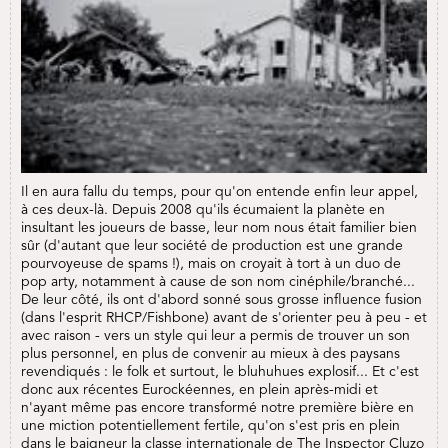
Il en aura fallu du temps, pour qu'on entende enfin leur appel,
à ces deux-là. Depuis 2008 qu'ils écumaient la planète en
insultant les joueurs de basse, leur nom nous était familier bien
sûr (d'autant que leur société de production est une grande
pourvoyeuse de spams !), mais on croyait à tort à un duo de
pop arty, notamment à cause de son nom cinéphile/branché...
De leur côté, ils ont d'abord sonné sous grosse influence fusion
(dans l'esprit RHCP/Fishbone) avant de s'orienter peu à peu - et
avec raison - vers un style qui leur a permis de trouver un son
plus personnel, en plus de convenir au mieux à des paysans
revendiqués : le folk et surtout, le bluhuhues explosif... Et c'est
donc aux récentes Eurockéennes, en plein après-midi et
n'ayant même pas encore transformé notre première bière en
une miction potentiellement fertile, qu'on s'est pris en plein
dans le baigneur la classe internationale de The Inspector Cluzo