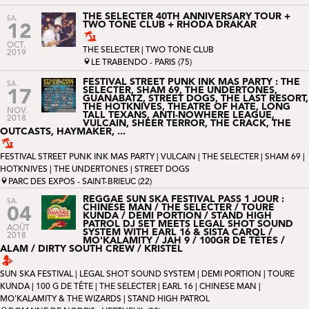
THE SELECTER 40TH ANNIVERSARY TOUR +
SA.
TWO TONE CLUB + RHODA DRAKAR
12
OCT.
THE SELECTER |
TWO TONE CLUB
2019
LE TRABENDO - PARIS (75)
FESTIVAL STREET PUNK INK MAS PARTY : THE
SA.
SELECTER, SHAM 69, THE UNDERTONES,
17
GUANABATZ, STREET DOGS, THE LAST RESORT,
THE HOTKNIVES, THEATRE OF HATE, LONG
NOV.
TALL TEXANS, ANTI-NOWHERE LEAGUE,
2018
VULCAIN, SHEER TERROR, THE CRACK, THE
OUTCASTS, HAYMAKER, ...
FESTIVAL STREET PUNK INK MAS PARTY
|
VULCAIN
| THE SELECTER |
SHAM 69
|
HOTKNIVES
|
THE UNDERTONES
|
STREET DOGS
PARC DES EXPOS - SAINT-BRIEUC (22)
REGGAE SUN SKA FESTIVAL PASS 1 JOUR :
SA.
CHINESE MAN / THE SELECTER / TOURE
04
KUNDA / DEMI PORTION / STAND HIGH
PATROL DJ SET MEETS LEGAL SHOT SOUND
AOÛT
SYSTEM WITH EARL 16 & SISTA CAROL /
2018
MO'KALAMITY / JAH 9 / 100GR DE TÊTES /
ALAM / DIRTY SOUTH CREW / KRISTEL
SUN SKA FESTIVAL
|
LEGAL SHOT SOUND SYSTEM
|
DEMI PORTION
|
TOURE
KUNDA
|
100 G DE TÊTE
| THE SELECTER |
EARL 16
|
CHINESE MAN
|
MO'KALAMITY & THE WIZARDS
|
STAND HIGH PATROL