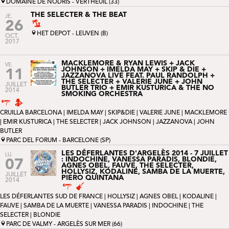
DOMAINE DE NODRIS - VERTHEUIL (33)
THE SELECTER & THE BEAT
JE.
26
HET DEPOT - LEUVEN (B)
OCT.
2017
MACKLEMORE & RYAN LEWIS + JACK
VE.
JOHNSON + IMELDA MAY + SKIP & DIE +
11
JAZZANOVA LIVE FEAT. PAUL RANDOLPH +
THE SELECTER + VALERIE JUNE + JOHN
JUILLET
BUTLER TRIO + EMIR KUSTURICA & THE NO
2014
SMOKING ORCHESTRA
CRUILLA BARCELONA
|
IMELDA MAY
|
SKIP&DIE
|
VALERIE JUNE
|
MACKLEMORE
|
EMIR KUSTURICA
| THE SELECTER |
JACK JOHNSON
|
JAZZANOVA
|
JOHN
BUTLER
PARC DEL FORUM - BARCELONE (SP)
LES DÉFERLANTES D'ARGELÈS 2014 - 7 JUILLET
LU.
: INDOCHINE, VANESSA PARADIS, BLONDIE,
07
AGNES OBEL, FAUVE, THE SELECTER,
HOLLYSIZ, KODALINE, SAMBA DE LA MUERTE,
JUILLET
PIERO QUINTANA
2014
LES DÉFERLANTES SUD DE FRANCE
|
HOLLYSIZ
|
AGNES OBEL
|
KODALINE
|
FAUVE
|
SAMBA DE LA MUERTE
|
VANESSA PARADIS
|
INDOCHINE
| THE
SELECTER |
BLONDIE
PARC DE VALMY - ARGELÈS SUR MER (66)