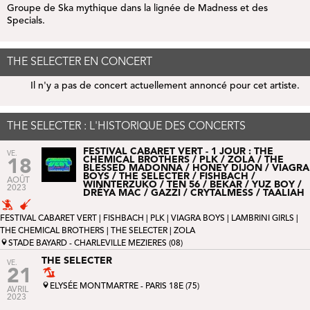
Groupe de Ska mythique dans la lignée de Madness et des
Specials.
THE SELECTER EN CONCERT
Il n'y a pas de concert actuellement annoncé pour cet artiste.
THE SELECTER : L'HISTORIQUE DES CONCERTS
FESTIVAL CABARET VERT - 1 JOUR : THE
VE.
CHEMICAL BROTHERS / PLK / ZOLA / THE
18
BLESSED MADONNA / HONEY DIJON / VIAGRA
BOYS / THE SELECTER / FISHBACH /
AOÛT
WINNTERZUKO / TEN 56 / BEKAR / YUZ BOY /
2023
DRÉYA MAC / GAZZI / CRYTALMESS / TAALIAH
FESTIVAL CABARET VERT
|
FISHBACH
|
PLK
|
VIAGRA BOYS
|
LAMBRINI GIRLS
|
THE CHEMICAL BROTHERS
| THE SELECTER |
ZOLA
STADE BAYARD - CHARLEVILLE MEZIERES (08)
THE SELECTER
VE.
21
ELYSÉE MONTMARTRE - PARIS 18E (75)
AVRIL
2023