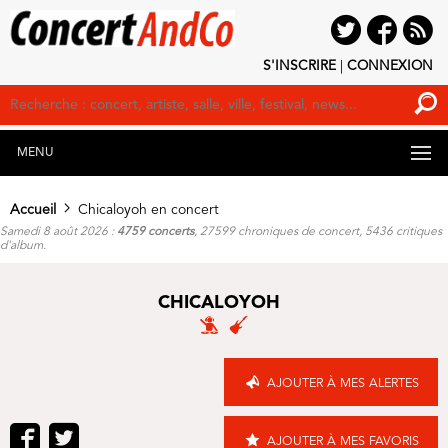
S'INSCRIRE
|
CONNEXION
MENU
Accueil
Chicaloyoh en concert
Samedi 8 août 2026 :
4759 concerts
, 27599 chroniques de concert, 5436 critiques
d'album.
CHICALOYOH
AJOUTER À MES ALERTES
AJOUTER À MES FAVORIS