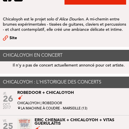
Chicaloyoh
est le projet solo d'
Alice Dourlen
. A mi-chemin entre
brumes expérimentales - tissées de guitares, claviers et percussions
- et chant contemplatif, elle créé une ambiance délicate et intime.
Site
CHICALOYOH EN CONCERT
Il n'y a pas de concert actuellement annoncé pour cet artiste.
CHICALOYOH : L'HISTORIQUE DES CONCERTS
ROBEDOOR + CHICALOYOH
JE.
26
CHICALOYOH |
ROBEDOOR
OCT.
2017
LA MACHINE À COUDRE - MARSEILLE (13)
ERIC CHENAUX + CHICALOYOH + VITAS
VE.
GUERULAÏTIS
25