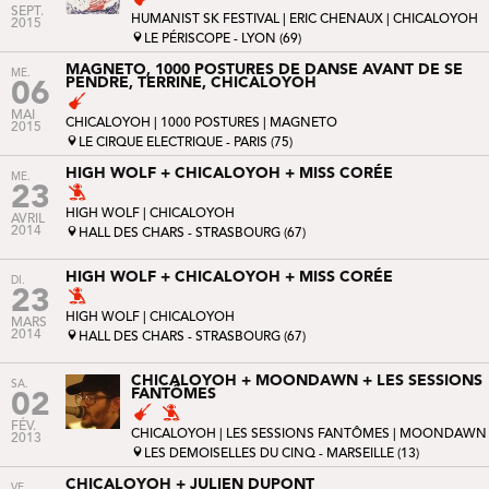
SEPT.
HUMANIST SK FESTIVAL
|
ERIC CHENAUX
| CHICALOYOH
2015
LE PÉRISCOPE - LYON (69)
MAGNETO, 1000 POSTURES DE DANSE AVANT DE SE
ME.
PENDRE, TERRINE, CHICALOYOH
06
MAI
CHICALOYOH |
1000 POSTURES
|
MAGNETO
2015
LE CIRQUE ELECTRIQUE - PARIS (75)
HIGH WOLF + CHICALOYOH + MISS CORÉE
ME.
23
HIGH WOLF
| CHICALOYOH
AVRIL
2014
HALL DES CHARS - STRASBOURG (67)
HIGH WOLF + CHICALOYOH + MISS CORÉE
DI.
23
HIGH WOLF
| CHICALOYOH
MARS
2014
HALL DES CHARS - STRASBOURG (67)
CHICALOYOH + MOONDAWN + LES SESSIONS
SA.
FANTÔMES
02
FÉV.
CHICALOYOH |
LES SESSIONS FANTÔMES
|
MOONDAWN
2013
LES DEMOISELLES DU CINQ - MARSEILLE (13)
CHICALOYOH + JULIEN DUPONT
VE.