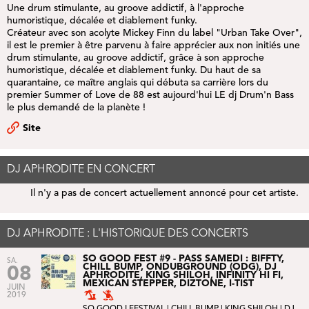
Une drum stimulante, au groove addictif, à l'approche
humoristique, décalée et diablement funky.
Créateur avec son acolyte Mickey Finn du label "Urban Take Over",
il est le premier à être parvenu à faire apprécier aux non initiés une
drum stimulante, au groove addictif, grâce à son approche
humoristique, décalée et diablement funky. Du haut de sa
quarantaine, ce maître anglais qui débuta sa carrière lors du
premier Summer of Love de 88 est aujourd'hui LE dj Drum'n Bass
le plus demandé de la planète !
Site
DJ APHRODITE EN CONCERT
Il n'y a pas de concert actuellement annoncé pour cet artiste.
DJ APHRODITE : L'HISTORIQUE DES CONCERTS
SO GOOD FEST #9 - PASS SAMEDI : BIFFTY,
SA.
CHILL BUMP, ONDUBGROUND (ODG), DJ
08
APHRODITE, KING SHILOH, INFINITY HI FI,
MEXICAN STEPPER, DIZTONE, I-TIST
JUIN
2019
SO GOOD ! FESTIVAL
|
CHILL BUMP
|
KING SHILOH
| DJ