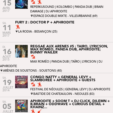
15
REPERKUSOUND
|
KOLOMBO
|
PANDA DUB
|
BRAIN
AVRIL
2017
DAMAGE
| DJ APHRODITE
ESPACE DOUBLE MIXTE - VILLEURBANNE (69)
FURY 2 : DOCTOR P + APHRODITE
SA.
11
LA RODIA - BESANÇON (25)
MARS
2017
REGGAE AUX ARENES #5 : TAIRO, LYRICSON,
DI.
MAX ROMEO, PANDA DUB, APHRODITE;
16
BUNNY WAILER
AOÛT
2015
MAX ROMÉO
|
PANDA DUB
|
TAÏRO
|
LYRICSON
| DJ
APHRODITE
ARÈNES DE SOUSTONS - SOUSTONS (40)
CONGO NATTY + GENERAL LEVY +
SA.
SLAMBOREE + APHRODITE + GUESTS
19
JUILLET
FESTIVAL DE NÉOULES
|
GENERAL LEVY
| DJ APHRODITE
2014
BASTIDE DE CHATEAULOIN - NEOULES (83)
APHRODITE + SOOM T + DJ CLICK, DILEMN +
SA.
B.BRAIN + ODDWAVE + CURIOUS DETAIL +
05
KHAINZ...
JUILLET