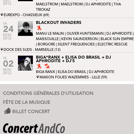
DÉC.
2012
MAELSTROM
|
MAELSTROM
| DJ APHRODITE |
THA
TRICKAZ
EUREXPO - CHASSIEUX (69)
BLACKOUT INVADERS
SA.
24
MANU LE MALIN
|
OLIVER HUNTEMANN
| DJ APHRODITE |
NOV.
2012
MAISSOUILLE
|
KEVIN SAUNDERSON
|
BLACK SUN EMPIRE
|
BORGORE
|
SILENT FREQUENCIES
|
ELECTRIC RESCUE
DOCK DES SUDS - MARSEILLE (13)
BIGA*RANX + ELISA DO BRASIL + DJ
VE.
APHRODITE + DJ'S
02
NOV.
BIGA RANX
|
ELISA DO BRASIL
| DJ APHRODITE
2012
MAISON FOLIES WAZEMMES - LILLE (59)
CONDITIONS GÉNÉRALES D'UTILISATION
FÊTE DE LA MUSIQUE
BILLET CONCERT