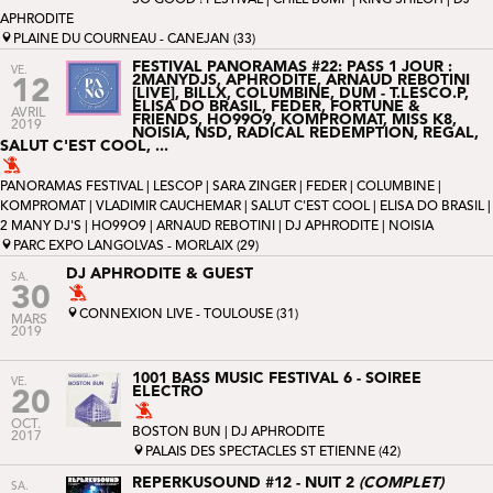
APHRODITE
PLAINE DU COURNEAU - CANEJAN (33)
FESTIVAL PANORAMAS #22: PASS 1 JOUR :
VE.
2MANYDJS, APHRODITE, ARNAUD REBOTINI
12
[LIVE], BILLX, COLUMBINE, DUM - T.LESCO.P,
ELISA DO BRASIL, FEDER, FORTUNE &
AVRIL
FRIENDS, HO99O9, KOMPROMAT, MISS K8,
2019
NOISIA, NSD, RADICAL REDEMPTION, REGAL,
SALUT C'EST COOL, ...
PANORAMAS FESTIVAL
|
LESCOP
|
SARA ZINGER
|
FEDER
|
COLUMBINE
|
KOMPROMAT
|
VLADIMIR CAUCHEMAR
|
SALUT C'EST COOL
|
ELISA DO BRASIL
|
2 MANY DJ'S
|
HO99O9
|
ARNAUD REBOTINI
| DJ APHRODITE |
NOISIA
PARC EXPO LANGOLVAS - MORLAIX (29)
DJ APHRODITE & GUEST
SA.
30
CONNEXION LIVE - TOULOUSE (31)
MARS
2019
1001 BASS MUSIC FESTIVAL 6 - SOIREE
VE.
ELECTRO
20
OCT.
BOSTON BUN
| DJ APHRODITE
2017
PALAIS DES SPECTACLES ST ETIENNE (42)
REPERKUSOUND #12 - NUIT 2
(COMPLET)
SA.