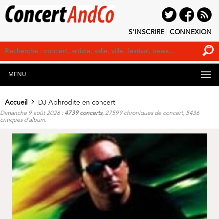
S'INSCRIRE
|
CONNEXION
MENU
Accueil
DJ Aphrodite en concert
Dimanche 9 août 2026 :
4739 concerts
, 27599 chroniques de concert, 5436
critiques d'album.