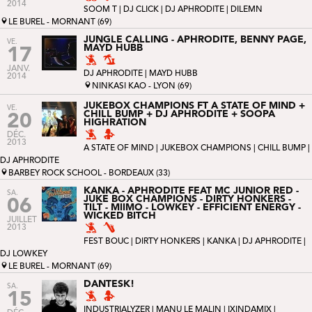
2014
SOOM T
|
DJ CLICK
| DJ APHRODITE |
DILEMN
LE BUREL - MORNANT (69)
JUNGLE CALLING - APHRODITE, BENNY PAGE,
VE.
MAYD HUBB
17
JANV.
DJ APHRODITE |
MAYD HUBB
2014
NINKASI KAO - LYON (69)
JUKEBOX CHAMPIONS FT A STATE OF MIND +
VE.
CHILL BUMP + DJ APHRODITE + SOOPA
20
HIGHRATION
DÉC.
2013
A STATE OF MIND
|
JUKEBOX CHAMPIONS
|
CHILL BUMP
|
DJ APHRODITE
BARBEY ROCK SCHOOL - BORDEAUX (33)
KANKA - APHRODITE FEAT MC JUNIOR RED -
SA.
JUKE BOX CHAMPIONS - DIRTY HONKERS -
06
TILT - MIIMO - LOWKEY - EFFICIENT ENERGY -
WICKED BITCH
JUILLET
2013
FEST BOUC
|
DIRTY HONKERS
|
KANKA
| DJ APHRODITE |
DJ LOWKEY
LE BUREL - MORNANT (69)
DANTESK!
SA.
15
INDUSTRIALYZER
|
MANU LE MALIN
|
IXINDAMIX
|