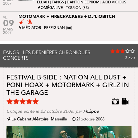
MARS
ELIJAH
| FANGS |
DANTON EEPROM
|
ACID VICIOUS
2007
OMÉGA LIVE - TOULON (83)
MOTOMARK + FIRECRACKERS + DJ'LIOBITCH
VE.
09
MÉDIATOR - PERPIGNAN (66)
MARS
2007
FANGS : LES DERNIÈRES CHRONIQUES
CONCERTS
3
avis
FESTIVAL B-SIDE : NATION ALL DUST +
PONI HOAX + MOTORMARK + GIRLZ IN
THE GARAGE
Critique écrite le 23 octobre 2006, par
Philippe
Le Cabaret Aléatoire, Marseille
21octobre 2006