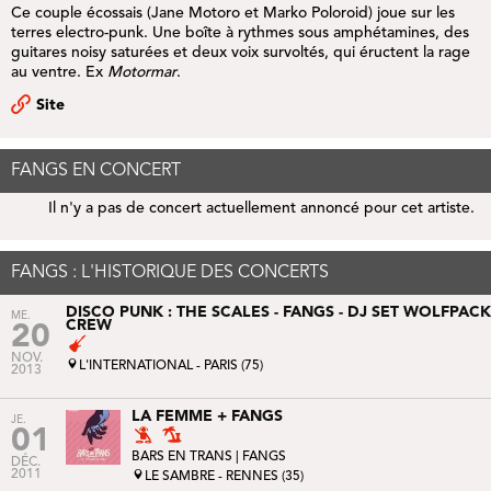
Ce couple écossais (Jane Motoro et Marko Poloroid) joue sur les
terres electro-punk. Une boîte à rythmes sous amphétamines, des
guitares noisy saturées et deux voix survoltés, qui éructent la rage
au ventre. Ex
Motormar
.
Site
FANGS EN CONCERT
Il n'y a pas de concert actuellement annoncé pour cet artiste.
FANGS : L'HISTORIQUE DES CONCERTS
DISCO PUNK : THE SCALES - FANGS - DJ SET WOLFPACK
ME.
CREW
20
NOV.
L'INTERNATIONAL - PARIS (75)
2013
LA FEMME + FANGS
JE.
01
BARS EN TRANS
| FANGS
DÉC.
2011
LE SAMBRE - RENNES (35)