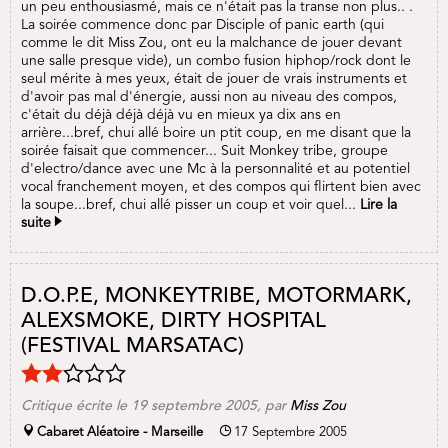
un peu enthousiasmé, mais ce n'était pas la transe non plus.. .
La soirée commence donc par Disciple of panic earth (qui
comme le dit Miss Zou, ont eu la malchance de jouer devant
une salle presque vide), un combo fusion hiphop/rock dont le
seul mérite à mes yeux, était de jouer de vrais instruments et
d'avoir pas mal d'énergie, aussi non au niveau des compos,
c'était du déjà déjà déjà vu en mieux ya dix ans en
arrière...bref, chui allé boire un ptit coup, en me disant que la
soirée faisait que commencer... Suit Monkey tribe, groupe
d'electro/dance avec une Mc à la personnalité et au potentiel
vocal franchement moyen, et des compos qui flirtent bien avec
la soupe...bref, chui allé pisser un coup et voir quel...
Lire la
suite
D.O.P.E, MONKEYTRIBE, MOTORMARK,
ALEXSMOKE, DIRTY HOSPITAL
(FESTIVAL MARSATAC)
Critique écrite le 19 septembre 2005, par
Miss Zou
Cabaret Aléatoire - Marseille
17 Septembre 2005