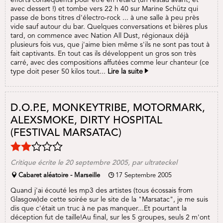
avec dessert !) et tombe vers 22 h 40 sur Marine Schütz qui
passe de bons titres d'électro-rock ... à une salle à peu près
vide sauf autour du bar. Quelques conversations et bières plus
tard, on commence avec Nation All Dust, régionaux déjà
plusieurs fois vus, que j'aime bien même s'ils ne sont pas tout à
fait captivants. En tout cas ils développent un gros son très
carré, avec des compositions affutées comme leur chanteur (ce
type doit peser 50 kilos tout...
Lire la suite
D.O.P.E, MONKEYTRIBE, MOTORMARK,
ALEXSMOKE, DIRTY HOSPITAL
(FESTIVAL MARSATAC)
Critique écrite le 20 septembre 2005, par ultrateckel
Cabaret aléatoire - Marseille
17 Septembre 2005
Quand j'ai écouté les mp3 des artistes (tous écossais from
Glasgow)de cette soirée sur le site de la "Marsatac", je me suis
dis que c'était un truc à ne pas manquer...Et pourtant la
déception fut de taille!Au final, sur les 5 groupes, seuls 2 m'ont