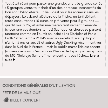
Tout était réuni pour passer une grande, une très grande soirée
: 5 groupes venus tout droit d'un des berceaux incontestés du
bon son : l'Angleterre, un lieu idéal pour les accueillir sans les
dépayser : Le cabaret aléatoire de la Friche, un tarif défiant
toute concurrence (10 euros en pré vente pour 5 groupes ....
qui dit mieux ?!?) et enfin une météo relativement clémente
(chose rare ces derniers temps) Sauf que les choses se passent
rarement comme on l'aurait souhaité : Les Disciples of Panic
Earth "attaquent" à 21H45 avec un excellent live hip hop qui
n'a rien à envier aux J5 et autres Ugly Duckling récemment vus
dans le Sud de la France... mais le public marseillais est absent
(souvenons-nous : c'est encore l'heure de l'apéro) et les appels
du MC "Solareye Samurai" ne rencontrent pas l‘écho...
Lire la
suite
CONDITIONS GÉNÉRALES D'UTILISATION
FÊTE DE LA MUSIQUE
BILLET CONCERT