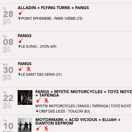
ALLADIN + FLYING TURNS + FANGS
VE.
28
POINT EPHEMERE - PARIS 10ÈME (75)
OCT.
2011
FANGS
SA.
08
LE SONIC - LYON (69)
OCT.
2011
FANGS
MA.
30
LE SAINT DES SEINS (31)
NOV.
2010
FANGS + MYSTIC MOTORCYCLES + TOYZ NOYZ
VE.
+ TAPENGA
22
OCT.
MYSTIK MOTORCYCLES
| FANGS |
TAPENGA
|
TOYZ NOYZ
2010
CREP DES LICES - TOULON (83)
MOTORMARK + ACID VICIOUS + ELIJAH +
SA.
DANTON EEPROM
10