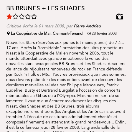
BB BRUNES + LES SHADES
Critique écrite le 01 mars 2008, par
Pierre Andrieu
La Coopérative de Mai, Clermont-Ferrand
28 février 2008
Nouvelles Stars réservées aux jeunes (et moins jeunes) de 7 à...
17 ans. Après la "formidable" prestation des ultra prometteurs
Naast à la Coopérative de Mai en novembre 2006, tout le
monde attendait avec grande impatience la venue des
nouvelles stars hexagonales BB Brunes et Les Shades, deux fers
de lance du réjouissant renouveau du rock en France défendu
par Rock 'n Folk et M6... Pauvres provinciaux que nous sommes,
nous devons patienter des mois entiers avant de découvrir les
dernières merveilles saluées par Philippe Manoeuvre, Patrick
Eudeline, Busty et Bertrand Burgalat à l'occasion de concerts
mémorables au Gibus ou à l'Olympia. Mais rien ne sert de se
lamenter, il vaut mieux écouter assidument les disques des
Naast, des Shades et des BB Brunes, trois albums
exceptionnellement bons (les Anglais et les Américains peuvent
trembler à l'écoute de ces tubes admirablement chantés et
composés finement) en attendant le grand rendez-vous... Enfin,
il est là ce fameux jeudi 28 février 2008. La grande salle de la