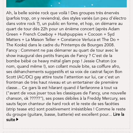
Ah, la belle soirée rock que voilà ! Des groupes très énervés
(parfois trop, on y reviendra), des styles variés (un peu d'électro
dans votre rock ?), un public en forme, et hop, on démarre au
quart de tour dès 22h pour un énième concert (après Adam
Green + French Cowboy + Hushpuppies + Cocoon + Syd
Matters + La Maison Tellier + Constance Verluca et The Do +
The Kooks) dans le cadre du Printemps de Bourges 2008.
Fancy : Comment ne pas démarrer au quart de tour avec le
show inaugural des petits français de Fancy ? C'est de la
bombe bébé ce heavy métal glam pop ! Jessie Chaton (ce
nom, quand même !), son collant moule bite, sa coiffure afro,
ses déhanchements suggestifs et sa voix de castrat façon Bon
Scott (AC/DC) gay attire toute l'attention sur lui, car c'est un
frontman de très haut niveau et un entertainer de première
classe... Ce gars là est hilarant quand il fanfaronne à tout va
("avant de vous jouer tous les classiques de Fancy, une nouvelle
chanson, ok ?????"), ses poses débiles à la Freddy Mercury, ses
sauts façon chanteur de hard rock et le reste de ses facéties
(strip tease etc) sont positivement irrésistibles ! Comme le reste
du groupe (guitare, basse, batterie) est excellent pour...
Lire la
suite