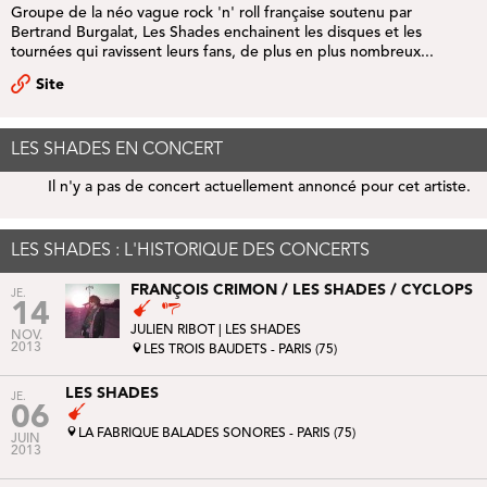
Groupe de la néo vague rock 'n' roll française soutenu par
Bertrand Burgalat,
Les Shades
enchainent les disques et les
tournées qui ravissent leurs fans, de plus en plus nombreux...
Site
LES SHADES EN CONCERT
Il n'y a pas de concert actuellement annoncé pour cet artiste.
LES SHADES : L'HISTORIQUE DES CONCERTS
FRANÇOIS CRIMON / LES SHADES / CYCLOPS
JE.
14
JULIEN RIBOT
| LES SHADES
NOV.
2013
LES TROIS BAUDETS - PARIS (75)
LES SHADES
JE.
06
LA FABRIQUE BALADES SONORES - PARIS (75)
JUIN
2013