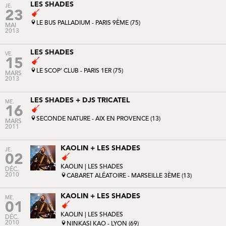
LES SHADES
JE.
23
LE BUS PALLADIUM - PARIS 9ÈME (75)
MAI
2013
LES SHADES
VE.
15
LE SCOP' CLUB - PARIS 1ER (75)
MARS
2013
LES SHADES + DJS TRICATEL
ME.
16
SECONDE NATURE - AIX EN PROVENCE (13)
MARS
2011
KAOLIN + LES SHADES
JE.
02
KAOLIN
| LES SHADES
DÉC.
2010
CABARET ALÉATOIRE - MARSEILLE 3ÈME (13)
KAOLIN + LES SHADES
ME.
01
KAOLIN
| LES SHADES
DÉC.
2010
NINKASI KAO - LYON (69)