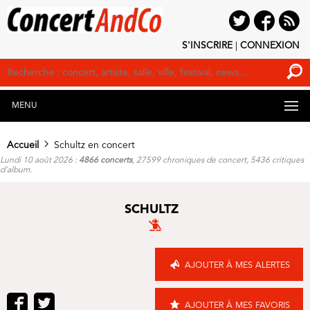
S'INSCRIRE
|
CONNEXION
MENU
Accueil
Schultz en concert
Lundi 10 août 2026 :
4866 concerts
, 27599 chroniques de concert, 5436 critiques
d'album.
SCHULTZ
AJOUTER À MES ALERTES
AJOUTER À MES FAVORIS