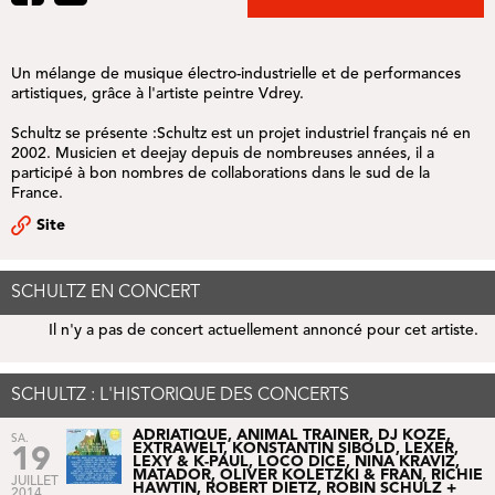
Un mélange de musique électro-industrielle et de performances
artistiques, grâce à l'artiste peintre Vdrey.
Schultz se présente :Schultz est un projet industriel français né en
2002. Musicien et deejay depuis de nombreuses années, il a
participé à bon nombres de collaborations dans le sud de la
France.
Site
SCHULTZ EN CONCERT
Il n'y a pas de concert actuellement annoncé pour cet artiste.
SCHULTZ : L'HISTORIQUE DES CONCERTS
ADRIATIQUE, ANIMAL TRAINER, DJ KOZE,
SA.
EXTRAWELT, KONSTANTIN SIBOLD, LEXER,
19
LEXY & K-PAUL, LOCO DICE, NINA KRAVIZ,
MATADOR, OLIVER KOLETZKI & FRAN, RICHIE
JUILLET
HAWTIN, ROBERT DIETZ, ROBIN SCHULZ +
2014