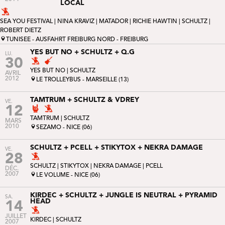
LOCAL
SEA YOU FESTIVAL
|
NINA KRAVIZ
|
MATADOR
|
RICHIE HAWTIN
| SCHULTZ |
ROBERT DIETZ
TUNISEE - AUSFAHRT FREIBURG NORD - FREIBURG
YES BUT NO + SCHULTZ + Q.G
LU.
30
YES BUT NO
| SCHULTZ
AVRIL
2012
LE TROLLEYBUS - MARSEILLE (13)
TAMTRUM + SCHULTZ & VDREY
VE.
12
TAMTRUM
| SCHULTZ
MARS
2010
SEZAMO - NICE (06)
SCHULTZ + PCELL + STIKYTOX + NEKRA DAMAGE
VE.
28
SCHULTZ |
STIKYTOX
|
NEKRA DAMAGE
|
PCELL
DÉC.
2007
LE VOLUME - NICE (06)
KIRDEC + SCHULTZ + JUNGLE IS NEUTRAL + PYRAMID
SA.
HEAD
14
JUILLET
KIRDEC
| SCHULTZ
2007