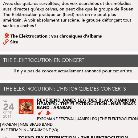
Avec des guitares survoltées, des voix écorchées et des mélodies
aussi directes qu'explosives, on peut dire que le groupe de Rouen
The Elektrocution
pratique un (hard) rock on ne peut plus
américain. A voir absolument sur scène, le groupe défonçant tout
sur les planches !
The Elektrocution : vos chroniques d'albums
Site
THE ELEKTROCUTION EN CONCERT
Il n'y a pas de concert actuellement annoncé pour cet artiste.
THE ELEKTROCUTION : L'HISTORIQUE DES CONCERTS
REVEREND JAMES LEG (DES BLACK DIAMOND
SA.
HEAVIES) - THE ELEKTROCUTION - NMB BRASS
24
BAND - ARABAN
SEPT.
2011
PYROMANE FESTIVAL
|
JAMES LEG
| THE ELEKTROCUTION
|
ARABAN
|
NMB BRASS BAND
LE TREMPLIN - BEAUMONT (63)
TOKYO SEX DETSRUCTION + THE ELEKTROCUTION