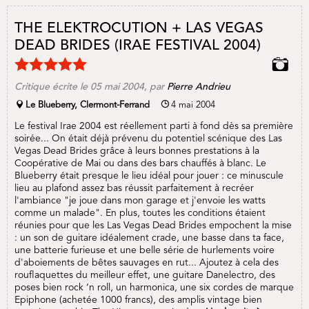
THE ELEKTROCUTION + LAS VEGAS
DEAD BRIDES (IRAE FESTIVAL 2004)
Critique écrite le 05 mai 2004, par
Pierre Andrieu
Le Blueberry, Clermont-Ferrand
4 mai 2004
Le festival Irae 2004 est réellement parti à fond dès sa première
soirée... On était déjà prévenu du potentiel scénique des Las
Vegas Dead Brides grâce à leurs bonnes prestations à la
Coopérative de Mai ou dans des bars chauffés à blanc. Le
Blueberry était presque le lieu idéal pour jouer : ce minuscule
lieu au plafond assez bas réussit parfaitement à recréer
l'ambiance "je joue dans mon garage et j'envoie les watts
comme un malade". En plus, toutes les conditions étaient
réunies pour que les Las Vegas Dead Brides empochent la mise
: un son de guitare idéalement crade, une basse dans ta face,
une batterie furieuse et une belle série de hurlements voire
d'aboiements de bêtes sauvages en rut... Ajoutez à cela des
rouflaquettes du meilleur effet, une guitare Danelectro, des
poses bien rock ‘n roll, un harmonica, une six cordes de marque
Epiphone (achetée 1000 francs), des amplis vintage bien