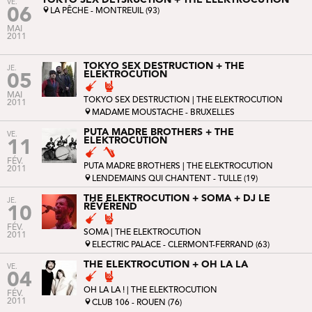
VE.
06
LA PÊCHE - MONTREUIL (93)
MAI
2011
TOKYO SEX DESTRUCTION + THE
JE.
ELEKTROCUTION
05
MAI
TOKYO SEX DESTRUCTION
| THE ELEKTROCUTION
2011
MADAME MOUSTACHE - BRUXELLES
PUTA MADRE BROTHERS + THE
VE.
ELEKTROCUTION
11
FÉV.
PUTA MADRE BROTHERS
| THE ELEKTROCUTION
2011
LENDEMAINS QUI CHANTENT - TULLE (19)
THE ELEKTROCUTION + SOMA + DJ LE
JE.
RÉVÉREND
10
FÉV.
SOMA
| THE ELEKTROCUTION
2011
ELECTRIC PALACE - CLERMONT-FERRAND (63)
THE ELEKTROCUTION + OH LA LA
VE.
04
OH LA LA !
| THE ELEKTROCUTION
FÉV.
2011
CLUB 106 - ROUEN (76)