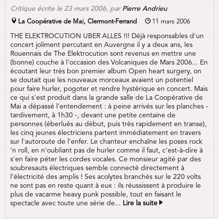
Critique écrite le 23 mars 2006, par
Pierre Andrieu
La Coopérative de Mai, Clermont-Ferrand
11 mars 2006
THE ELEKTROCUTION UBER ALLES !!! Déjà responsables d'un
concert joliment percutant en Auvergne il y a deux ans, les
Rouennais de The Elektrocution sont revenus en mettre une
(bonne) couche à l'occasion des Volcaniques de Mars 2006... En
écoutant leur très bon premier album Open heart surgery, on
se doutait que les nouveaux morceaux avaient un potentiel
pour faire hurler, pogoter et rendre hystérique en concert. Mais
ce qui s'est produit dans la grande salle de La Coopérative de
Mai a dépassé l'entendement : à peine arrivés sur les planches -
tardivement, à 1h30 -, devant une petite centaine de
personnes (éberlués au début, puis très rapidement en transe),
les cinq jeunes électriciens partent immédiatement en travers
sur l'autoroute de l'enfer. Le chanteur enchaîne les poses rock
‘n roll, en n'oubliant pas de hurler comme il faut, c'est-à-dire à
s'en faire péter les cordes vocales. Ce monsieur agité par des
soubresauts électriques semble connecté directement à
l'électricité des amplis ! Ses acolytes branchés sur le 220 volts
ne sont pas en reste quant à eux : ils réussissent à produire le
plus de vacarme heavy punk possible, tout en faisant le
spectacle avec toute une série de...
Lire la suite