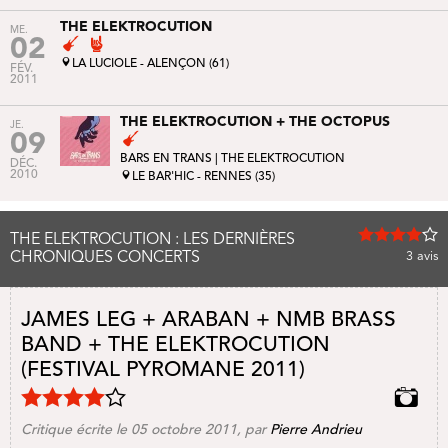
THE ELEKTROCUTION
ME.
02
LA LUCIOLE - ALENÇON (61)
FÉV.
2011
THE ELEKTROCUTION + THE OCTOPUS
JE.
09
BARS EN TRANS
| THE ELEKTROCUTION
DÉC.
2010
LE BAR'HIC - RENNES (35)
THE ELEKTROCUTION : LES DERNIÈRES
CHRONIQUES CONCERTS
3
avis
JAMES LEG + ARABAN + NMB BRASS
BAND + THE ELEKTROCUTION
(FESTIVAL PYROMANE 2011)
Critique écrite le 05 octobre 2011, par
Pierre Andrieu