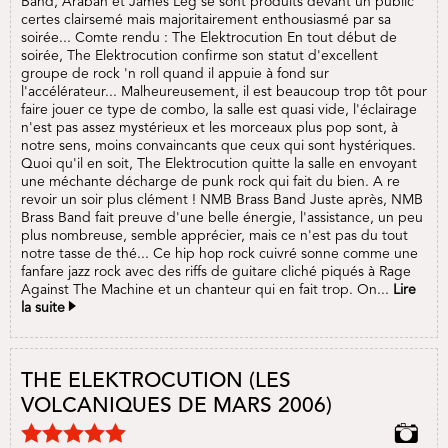
Band, Araban et James Leg se sont produits devant un public
certes clairsemé mais majoritairement enthousiasmé par sa
soirée... Comte rendu : The Elektrocution En tout début de
soirée, The Elektrocution confirme son statut d'excellent
groupe de rock 'n roll quand il appuie à fond sur
l'accélérateur... Malheureusement, il est beaucoup trop tôt pour
faire jouer ce type de combo, la salle est quasi vide, l'éclairage
n'est pas assez mystérieux et les morceaux plus pop sont, à
notre sens, moins convaincants que ceux qui sont hystériques.
Quoi qu'il en soit, The Elektrocution quitte la salle en envoyant
une méchante décharge de punk rock qui fait du bien. A re
revoir un soir plus clément ! NMB Brass Band Juste après, NMB
Brass Band fait preuve d'une belle énergie, l'assistance, un peu
plus nombreuse, semble apprécier, mais ce n'est pas du tout
notre tasse de thé... Ce hip hop rock cuivré sonne comme une
fanfare jazz rock avec des riffs de guitare cliché piqués à Rage
Against The Machine et un chanteur qui en fait trop. On...
Lire
la suite
THE ELEKTROCUTION (LES
VOLCANIQUES DE MARS 2006)