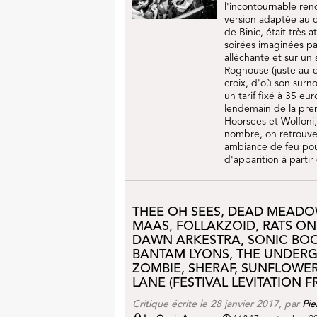
l'incontournable ren
version adaptée au 
de Binic, était très
soirées imaginées pa
alléchante et sur un 
Rognouse (juste au-
croix, d'où son surn
un tarif fixé à 35 eu
lendemain de la premi
Hoorsees et Wolfoni, 
nombre, on retrouve q
ambiance de feu pou
d'apparition à partir
THEE OH SEES, DEAD MEADOW
MAAS, FOLLAKZOID, RATS ON
DAWN ARKESTRA, SONIC BOOM
BANTAM LYONS, THE UNDER
ZOMBIE, SHERAF, SUNFLOWER
LANE (FESTIVAL LEVITATION F
Critique écrite le 28 janvier 2017, par
Pie