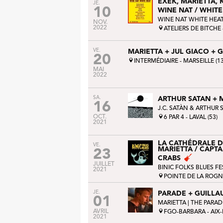
EXEK, MARIETTA, 
JE.
10
WINE NAT / WHITE
WINE NAT WHITE HEA
NOV.
2022
ATELIERS DE BITCHE 
VE.
MARIETTA + JUL GIACO + 
20
INTERMÉDIAIRE - MARSEILLE (13
MAI
2022
SA.
ARTHUR SATAN + 
16
J.C. SATÀN & ARTHUR 
OCT.
6 PAR 4 - LAVAL (53)
2021
LA CATHÉDRALE DE
VE.
MARIETTA / CAPT
23
CRABS
JUILLET
BINIC FOLKS BLUES FE
2021
POINTE DE LA ROGNO
JE.
PARADE + GUILLA
01
MARIETTA |
THE PARAD
AVRIL
FGO-BARBARA - AIX
2021