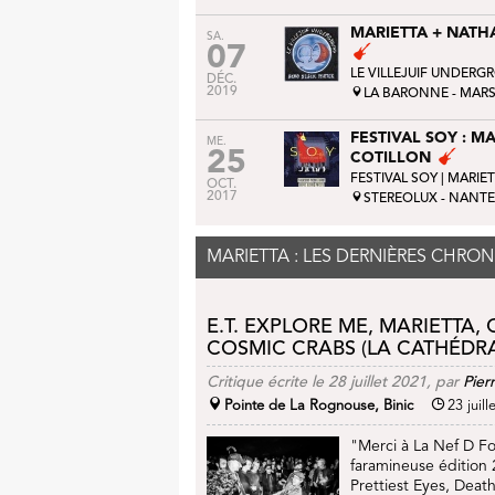
MARIETTA + NATH
SA.
07
LE VILLEJUIF UNDER
DÉC.
2019
LA BARONNE - MARSE
FESTIVAL SOY : MA
ME.
25
COTILLON
FESTIVAL SOY
| MARIE
OCT.
2017
STEREOLUX - NANTES
MARIETTA : LES DERNIÈRES CHRO
E.T. EXPLORE ME, MARIETTA,
COSMIC CRABS (LA CATHÉDRAL
Critique écrite le 28 juillet 2021, par
Pier
Pointe de La Rognouse, Binic
23 juill
"Merci à La Nef D Fo
faramineuse édition 
Prettiest Eyes, Deat