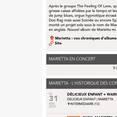
Après le groupe
The Feeling Of Love
, q
grosse caisse affolées par le tempo et le
de jump blues, orgue hypnotique écrasé s
Doo Rag
mais aussi
Suicide
ou encore
Sp
monté un projet solo sous le nom de
Mar
en anglais. Nouvel album de Marietta mi
Marietta : vos chroniques d'albums
Site
MARIETTA EN CONCERT
Il
MARIETTA : L'HISTORIQUE DES CO
SA.
DÉLICIEUX ENFANT + WAR
31
DELICIEUX ENFANT
| MARIETTA
MAI
INTERMÉDIAIRE (13)
2025