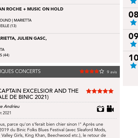
AN ROCHE + MUSIC ON HOLD
0
GROUND
| MARIETTA
ILLE (13)
0
RIETTA, JULIEN GASC,
TTA
 (44)
1
NIQUES CONCERTS
9
avis
 CAPTAIN EXCELSIOR AND THE
E DE BINIC 2021)
re Andrieu
et 2021
us, parce qu'on s'ferait bien chier sinon !" Après une
2019 du Binic Folks Blues Festival (avec Sleaford Mods,
h Valley Girls, King Khan, Beechwood etc.), le retour de