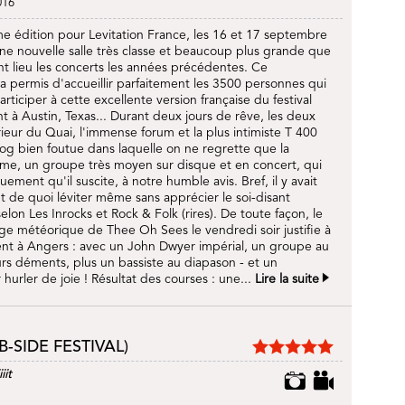
016
e édition pour Levitation France, les 16 et 17 septembre
ne nouvelle salle très classe et beaucoup plus grande que
t lieu les concerts les années précédentes. Ce
 permis d'accueillir parfaitement les 3500 personnes qui
rticiper à cette excellente version française du festival
ent à Austin, Texas... Durant deux jours de rêve, les deux
térieur du Quai, l'immense forum et la plus intimiste T 400
rog bien foutue dans laquelle on ne regrette que la
e, un groupe très moyen sur disque et en concert, qui
ement qu'il suscite, à notre humble avis. Bref, il y avait
 de quoi léviter même sans apprécier le soi-disant
lon Les Inrocks et Rock & Folk (rires). De toute façon, le
ge météorique de Thee Oh Sees le vendredi soir justifie à
ent à Angers : avec un John Dwyer impérial, un groupe au
rs déments, plus un bassiste au diapason - et un
 hurler de joie ! Résultat des courses : une...
Lire la suite
-SIDE FESTIVAL)
iit