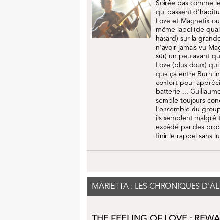
Soirée pas comme les
qui passent d'habitu
Love et Magnetix ou 
même label (de qualit
hasard) sur la grande
n'avoir jamais vu Ma
sûr) un peu avant qu
Love (plus doux) qui
que ça entre Burn in H
confort pour apprécie
batterie ... Guillaum
semble toujours concen
l'ensemble du group
ils semblent malgré to
excédé par des probl
finir le rappel sans lui
MARIETTA : LES CHRONIQUES D'A
THE FEELING OF LOVE : REW