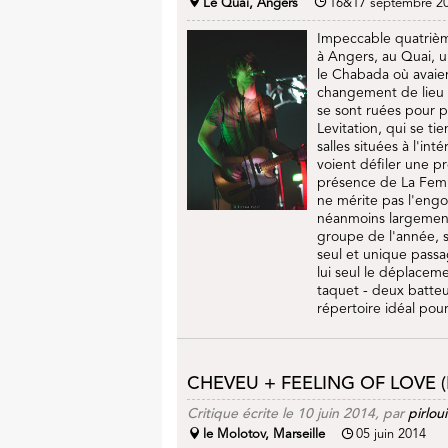
Le Quai, Angers
16&17 septembre 2
Impeccable quatrièm
à Angers, au Quai, u
le Chabada où avaien
changement de lieu a
se sont ruées pour pa
Levitation, qui se ti
salles situées à l'in
voient défiler une p
présence de La Femm
ne mérite pas l'engou
néanmoins largement
groupe de l'année, se
seul et unique passa
lui seul le déplacem
taquet - deux batteu
répertoire idéal pour
CHEVEU + FEELING OF LOVE (B
Critique écrite le 10 juin 2014, par
pirlouii
le Molotov, Marseille
05 juin 2014