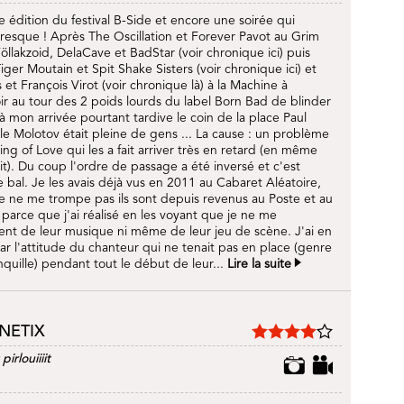
 édition du festival B-Side et encore une soirée qui
resque ! Après The Oscillation et Forever Pavot au Grim
 Föllakzoid, DelaCave et BadStar (voir chronique ici) puis
ger Moutain et Spit Shake Sisters (voir chronique ici) et
et François Virot (voir chronique là) à la Machine à
oir au tour des 2 poids lourds du label Born Bad de blinder
 à mon arrivée pourtant tardive le coin de la place Paul
le Molotov était pleine de gens ... La cause : un problème
ng of Love qui les a fait arriver très en retard (en même
t). Du coup l'ordre de passage a été inversé et c'est
e bal. Je les avais déjà vus en 2011 au Cabaret Aléatoire,
 je ne me trompe pas ils sont depuis revenus au Poste et au
 parce que j'ai réalisé en les voyant que je ne me
ent de leur musique ni même de leur jeu de scène. J'ai en
 par l'attitude du chanteur qui ne tenait pas en place (genre
quille) pendant tout le début de leur...
Lire la suite
NETIX
r
pirlouiiiit