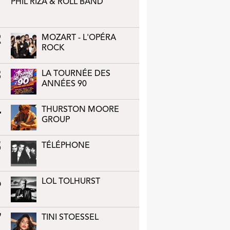
1
PHIL RIZA & ROLL BAND
2
MOZART - L'OPÉRA
ROCK
3
LA TOURNÉE DES
ANNÉES 90
4
THURSTON MOORE
GROUP
5
TÉLÉPHONE
6
LOL TOLHURST
7
TINI STOESSEL