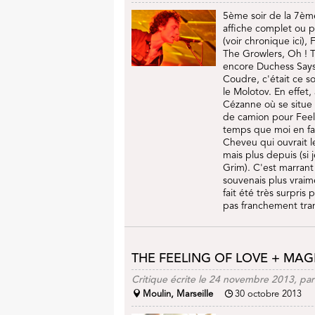
5ème soir de la 7ème
affiche complet ou p
(voir chronique ici),
The Growlers, Oh ! Ti
encore Duchess Says 
Coudre, c'était ce s
le Molotov. En effet,
Cézanne où se situe 
de camion pour Feeli
temps que moi en fai
Cheveu qui ouvrait l
mais plus depuis (si
Grim). C'est marrant
souvenais plus vraim
fait été très surpris
pas franchement tran
THE FEELING OF LOVE + MAG
Critique écrite le 24 novembre 2013, pa
Moulin, Marseille
30 octobre 2013