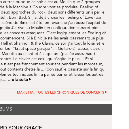
 autres puisque ce soir c'est au Moulin que 2 groupes
de à la Machine à Coudre vont se produire. Feeling of
deux approches du rock, deux sons différents unis par le
é) : Born Bad. Si j'ai déjà croisé les Feeling of Love (par
 scène de Binic cet été, en revanche j'ai réussi l'exploit de
gnetix J'arrive au Moulin (en configuration cabaret bien
e les concerts attaquent. C'est logiquement les Feeling of
 commencent. Si à Binic je ne les avais pas remarqué plus
ell et Shannon & the Clams, ce soir j'ai tout le loisir et le
r leur "kraut space garage" ... Guitare(s), basse, clavier,
e Marietta au chant et à la guitare (placée assez haut)
tré. Le clavier est celui qui s'agite le plus ... Et si
e n'est pas franchement souriant pendant les morceaux,
ut contents d'être là ... (bon sauf le bassiste sur la fin qui
èmes techniques finira par se barrer et laisser les autres
)....
Lire la suite
MARIETTA : TOUTES LES CHRONIQUES DE CONCERTS
LBUMS
ARD YOUR GRACE