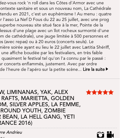
dez-vous rock 'n roll dans les Côtes d'Armor avec une
contexte sanitaire et sous un nouveau nom, La Cathédrale
 attendu en 2021, c'est un euphémisme ! Au menu : quatre
r l'asso La Nef D Fous du 22 au 25 juillet, avec une prog
superbe nouveau site situé face à la mer, Pointe de la
dessus d'une plage avec un îlot rocheux surmonté d'une
om de cathédrale), une jauge limitée à 500 personnes et
ros (avec repas) ou à 20 euros (concerts seuls). Le
ère soirée ayant eu lieu le 22 juillet avec Lætitia Shériff,
une affiche boudée par les festivaliers, en très faible
uasiment le festival tel qu'on l'a connu par le passé :
r concerts enflammés, justement. Avec par ordre
 de l'heure de l'apéro sur la petite scène...
Lire la suite
, LIMINANAS, YAK, ALEX
 RAFTS, MARIETTA, GOLDEN
, SILVER APPLES, LA FEMME,
GROUND YOUTH, ZOMBIE
 BEAN, LA HELL GANG, YETI
RANCE 2016)
rre Andrieu