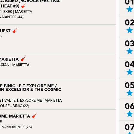
0
KA BAIRD ,ROBOCK (FESTIVAL
 HEAT #9)
T
|
EXEK
| MARIETTA
- NANTES (44)
0
GUEST
)
0
MARIETTA
0
SATAN
| MARIETTA
0
 BINIC : E.T EXPLORE ME /
AIN EXCELSIOR & THE COSMIC
STIVAL
|
E.T. EXPLORE ME
| MARIETTA
0
USE - BINIC (22)
UME MARIETTA
E
0
-EN-PROVENCE (75)