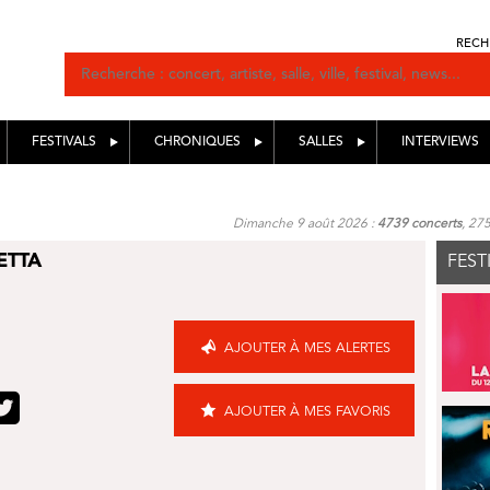
RECH
FESTIVALS
CHRONIQUES
SALLES
INTERVIEWS
Dimanche 9 août 2026 :
4739 concerts
, 27
ETTA
FEST
AJOUTER À MES ALERTES
AJOUTER À MES FAVORIS