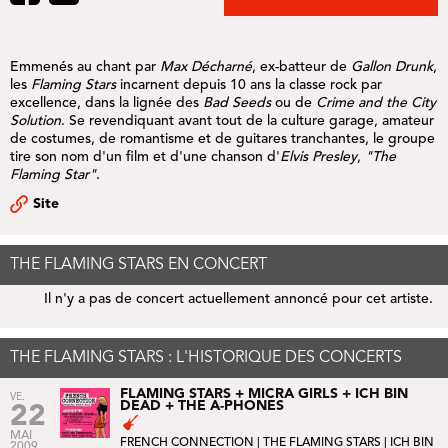
Emmenés au chant par
Max Décharné
, ex-batteur de
Gallon Drunk
,
les
Flaming Stars
incarnent depuis 10 ans la classe rock par
excellence, dans la lignée des
Bad Seeds
ou de
Crime and the City
Solution
. Se revendiquant avant tout de la culture garage, amateur
de costumes, de romantisme et de guitares tranchantes, le groupe
tire son nom d'un film et d'une chanson d'
Elvis Presley
,
"The
Flaming Star"
.
Site
THE FLAMING STARS EN CONCERT
Il n'y a pas de concert actuellement annoncé pour cet artiste.
THE FLAMING STARS : L'HISTORIQUE DES CONCERTS
FLAMING STARS + MICRA GIRLS + ICH BIN
VE.
DEAD + THE A-PHONES
22
MAI
FRENCH CONNECTION
| THE FLAMING STARS |
ICH BIN
2009