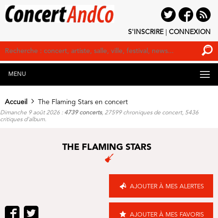
S'INSCRIRE
|
CONNEXION
MENU
Accueil
The Flaming Stars en concert
Dimanche 9 août 2026 :
4739 concerts
, 27599 chroniques de concert, 5436
critiques d'album.
THE FLAMING STARS
AJOUTER À MES ALERTES
AJOUTER À MES FAVORIS