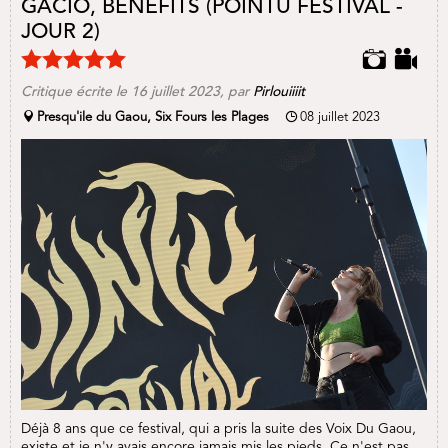
GACIO, BENEFITS (POINTU FESTIVAL -
JOUR 2)
Critique écrite le
16 juillet 2023
, par
Pirlouiiiit
Presqu'ile du Gaou, Six Fours les Plages
08 juillet 2023
Déjà 8 ans que ce festival, qui a pris la suite des Voix Du Gaou,
existe et je n'y avais encore jamais mis les pieds. Ce n'est pas