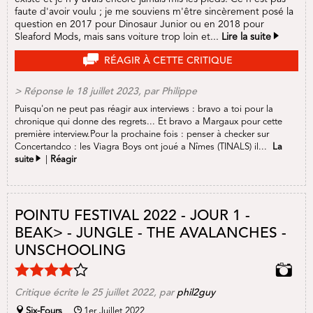
faute d'avoir voulu ; je me souviens m'être sincèrement posé la
question en 2017 pour Dinosaur Junior ou en 2018 pour
Sleaford Mods, mais sans voiture trop loin et...
Lire la suite
RÉAGIR À CETTE CRITIQUE
> Réponse
le 18 juillet 2023, par Philippe
Puisqu'on ne peut pas réagir aux interviews : bravo a toi pour la
chronique qui donne des regrets... Et bravo a Margaux pour cette
première interview.Pour la prochaine fois : penser à checker sur
Concertandco : les Viagra Boys ont joué a Nîmes (TINALS) il...
La
suite
|
Réagir
POINTU FESTIVAL 2022 - JOUR 1 -
BEAK> - JUNGLE - THE AVALANCHES -
UNSCHOOLING
Critique écrite le
25 juillet 2022
, par
phil2guy
Six-Fours
1er Juillet 2022