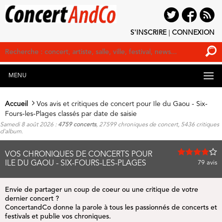
S'INSCRIRE
|
CONNEXION
MENU
Accueil
Vos avis et critiques de concert pour Ile du Gaou - Six-
Fours-les-Plages classés par date de saisie
Samedi 8 août 2026 :
4759 concerts
, 27599 chroniques de concert, 5436 critiques
d'album.
VOS CHRONIQUES DE CONCERTS POUR
ILE DU GAOU - SIX-FOURS-LES-PLAGES
79
avis
Envie de partager un coup de coeur ou une critique de votre
dernier concert ?
ConcertandCo donne la parole à tous les passionnés de concerts et
festivals
et publie vos chroniques.