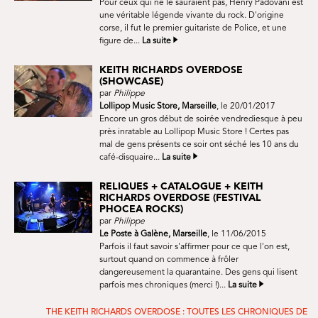
Pour ceux qui ne le sauraient pas, Henry Padovani est
une véritable légende vivante du rock. D'origine
corse, il fut le premier guitariste de Police, et une
figure de...
La suite
KEITH RICHARDS OVERDOSE
(SHOWCASE)
par
Philippe
Lollipop Music Store, Marseille
, le 20/01/2017
Encore un gros début de soirée vendrediesque à peu
près inratable au Lollipop Music Store ! Certes pas
mal de gens présents ce soir ont séché les 10 ans du
café-disquaire...
La suite
RELIQUES + CATALOGUE + KEITH
RICHARDS OVERDOSE (FESTIVAL
PHOCEA ROCKS)
par
Philippe
Le Poste à Galène, Marseille
, le 11/06/2015
Parfois il faut savoir s'affirmer pour ce que l'on est,
surtout quand on commence à frôler
dangereusement la quarantaine. Des gens qui lisent
parfois mes chroniques (merci !)...
La suite
THE KEITH RICHARDS OVERDOSE : TOUTES LES CHRONIQUES DE