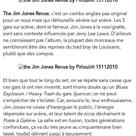
The Jim Jones Revue
, c'est un combo anglais pas original
pour un sous mais qui défouraille sévère sur scène. Les 5
gars sur scène, dont le fameux
Jim Jones
à la voix/gratte,
sont sans contexte influencés par
Jerry Lee Lewis
. D'ailleurs
ne connaissant pas l'album, la plupart des morceaux me
sembleront être des reprises du bad boy de Louisiane,
plutôt que des compos.
Et bien que tout le long du set, on se répète sans cesse que
ces gars là ont rien inventé, sont moins doués qu'un
Blues
Explosion / Heavy Trash
du gars
Spencer
, on ne peut
s'empêcher de s'éclater. Car, avouons le, leur enthousiasme,
Jim Jones
ne cesse d'haranguer le public, l'énergie
dépensée sur scène, et leur talent de zicos déchaînent le
Poste à Galène
. La salle est en fusion, toutes générations
confondues, ça va du très jeune au cinquantenaire bien
tassé, tou(te) délirant jusqu'à épuisement.