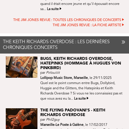
quand il était encore jeune et qu'il épousait encore
sa...
La suite
THE JIM JONES REVUE : TOUTES LES CHRONIQUES DE CONCERTS
THE JIM JONES REVUE : LA FICHE ARTISTE
THE KEITH RICHARDS OVERDOSE : LES DERNIÈRES
CHRONIQUES CONCERTS
BUGS, KEITH RICHARDS OVERDOSE,
HATEPINKS (HOMMAGE À HUGUES VON
PINKBIRD)
par
Pirlouiiiit
Lollipop Music Store, Marseille
, le 29/11/2025
Quel est le point commun entre Bugs, Dollybird,
Huggie and the Glitters, the Hatepinks et Keith
Richards Overdose ? Si vous ne les connaissiez pas et
que vous avez eu la...
La suite
THE FLYING PADOVANI'S - KEITH
RICHARDS OVERDOSE
par
Phil2guy
Marseille-Le Poste à Galène
, le 17/02/2017