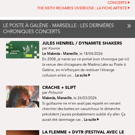
CONCERTS
THE KEITH RICHARDS OVERDOSE : LA FICHE ARTISTE
LE POSTE À GALÈNE - MARSEILLE : LES DERNIÈRES
CHRONIQUES CONCERTS
JULES HENRIEL / DYNAMITE SHAKERS
par
Kouros
Le Makeda - Marseille
, le 18/04/2026
En 2008, je narrai sur ce portail (voir chronique par ici)
la venue des chicagoans de Madina Lake au Poste à
Galène, en m'efforçant de restituer l'étrange
collusion entre un...
La suite
CRACHE + SLIFT
par
Pirlouiiiit
Makeda, Marseille
, le 26/03/2026
Si guillaume ne m'en avait pas reparlé en venant
chercher des bottes en caoutchouc le dimanche
précédent j'aurais probablement oublié d'y aller. Ça
aurait été dommage car...
La suite
LA FLEMME + DVTR (FESTIVAL AVEC LE