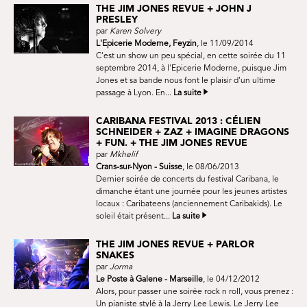
THE JIM JONES REVUE + JOHN J
PRESLEY
par
Karen Solvery
L'Epicerie Moderne, Feyzin
, le 11/09/2014
C'est un show un peu spécial, en cette soirée du 11
septembre 2014, à l'Epicerie Moderne, puisque Jim
Jones et sa bande nous font le plaisir d'un ultime
passage à Lyon. En...
La suite
CARIBANA FESTIVAL 2013 : CÉLIEN
SCHNEIDER + ZAZ + IMAGINE DRAGONS
+ FUN. + THE JIM JONES REVUE
par
Mkhelif
Crans-sur-Nyon - Suisse
, le 08/06/2013
Dernier soirée de concerts du festival Caribana, le
dimanche étant une journée pour les jeunes artistes
locaux : Caribateens (anciennement Caribakids). Le
soleil était présent...
La suite
THE JIM JONES REVUE + PARLOR
SNAKES
par
Jorma
Le Poste à Galene - Marseille
, le 04/12/2012
Alors, pour passer une soirée rock n roll, vous prenez :
Un pianiste stylé à la Jerry Lee Lewis. Le Jerry Lee