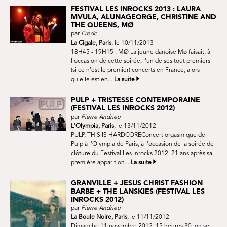
FESTIVAL LES INROCKS 2013 : LAURA
MVULA, ALUNAGEORGE, CHRISTINE AND
THE QUEENS, MØ
par
Fredc
La Cigale, Paris
, le 10/11/2013
18H45 - 19H15 : MØ La jeune danoise Mø faisait, à
l'occasion de cette soirée, l'un de ses tout premiers
(si ce n'est le premier) concerts en France, alors
qu'elle est en...
La suite
PULP + TRISTESSE CONTEMPORAINE
(FESTIVAL LES INROCKS 2012)
par
Pierre Andrieu
L'Olympia, Paris
, le 13/11/2012
PULP, THIS IS HARDCOREConcert orgasmique de
Pulp à l'Olympia de Paris, à l'occasion de la soirée de
clôture du Festival Les Inrocks 2012. 21 ans après sa
première apparition...
La suite
GRANVILLE + JESUS CHRIST FASHION
BARBE + THE LANSKIES (FESTIVAL LES
INROCKS 2012)
par
Pierre Andrieu
La Boule Noire, Paris
, le 11/11/2012
Dimanche 11 novembre 2012, 15 heures 30, on se