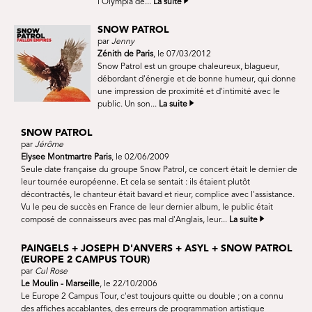
l'Olympia de...
La suite
SNOW PATROL
par
Jenny
Zénith de Paris
, le 07/03/2012
Snow Patrol est un groupe chaleureux, blagueur,
débordant d'énergie et de bonne humeur, qui donne
une impression de proximité et d'intimité avec le
public. Un son...
La suite
SNOW PATROL
par
Jérôme
Elysee Montmartre Paris
, le 02/06/2009
Seule date française du groupe Snow Patrol, ce concert était le dernier de
leur tournée européenne. Et cela se sentait : ils étaient plutôt
décontractés, le chanteur était bavard et rieur, complice avec l'assistance.
Vu le peu de succès en France de leur dernier album, le public était
composé de connaisseurs avec pas mal d'Anglais, leur...
La suite
PAINGELS + JOSEPH D'ANVERS + ASYL + SNOW PATROL
(EUROPE 2 CAMPUS TOUR)
par
Cul Rose
Le Moulin - Marseille
, le 22/10/2006
Le Europe 2 Campus Tour, c'est toujours quitte ou double ; on a connu
des affiches accablantes, des erreurs de programmation artistique