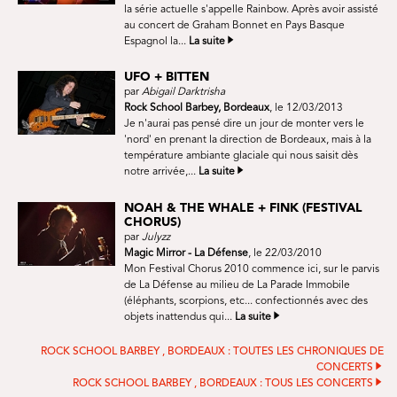
la série actuelle s'appelle Rainbow. Après avoir assisté
au concert de Graham Bonnet en Pays Basque
Espagnol la...
La suite
UFO + BITTEN
par
Abigail Darktrisha
Rock School Barbey, Bordeaux
, le 12/03/2013
Je n'aurai pas pensé dire un jour de monter vers le
'nord' en prenant la direction de Bordeaux, mais à la
température ambiante glaciale qui nous saisit dès
notre arrivée,...
La suite
NOAH & THE WHALE + FINK (FESTIVAL
CHORUS)
par
Julyzz
Magic Mirror - La Défense
, le 22/03/2010
Mon Festival Chorus 2010 commence ici, sur le parvis
de La Défense au milieu de La Parade Immobile
(éléphants, scorpions, etc... confectionnés avec des
objets inattendus qui...
La suite
ROCK SCHOOL BARBEY , BORDEAUX : TOUTES LES CHRONIQUES DE
CONCERTS
ROCK SCHOOL BARBEY , BORDEAUX : TOUS LES CONCERTS