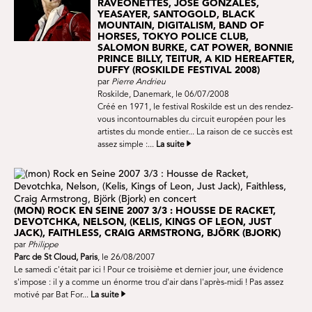
RAVEONETTES, JOSE GONZALES,
YEASAYER, SANTOGOLD, BLACK
MOUNTAIN, DIGITALISM, BAND OF
HORSES, TOKYO POLICE CLUB,
SALOMON BURKE, CAT POWER, BONNIE
PRINCE BILLY, TEITUR, A KID HEREAFTER,
DUFFY (ROSKILDE FESTIVAL 2008)
par
Pierre Andrieu
Roskilde, Danemark, le 06/07/2008
Créé en 1971, le festival Roskilde est un des rendez-
vous incontournables du circuit européen pour les
artistes du monde entier... La raison de ce succès est
assez simple :...
La suite
(MON) ROCK EN SEINE 2007 3/3 : HOUSSE DE RACKET,
DEVOTCHKA, NELSON, (KELIS, KINGS OF LEON, JUST
JACK), FAITHLESS, CRAIG ARMSTRONG, BJÖRK (BJORK)
par
Philippe
Parc de St Cloud, Paris
, le 26/08/2007
Le samedi c'était par ici ! Pour ce troisième et dernier jour, une évidence
s'impose : il y a comme un énorme trou d'air dans l'après-midi ! Pas assez
motivé par Bat For...
La suite