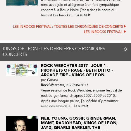
rend avec joie et allégresse à un fort sympathique
concert à la Boule Noire (Paris) dans le cadre du
festival Les Inrocks :...
La suite
LES INROCKS FESTIVAL : TOUTES LES CHRONIQUES DE CONCERTS
LES INROCKS FESTIVAL
KINGS OF LEON : LES DERNIÈRES CHRONIQUES
CONCERTS
ROCK WERCHTER 2017 - JOUR 1 -
PROPHETS OF RAGE - BETH DITTO -
ARCADE FIRE - KINGS OF LEON
par
Cabask
Rock Werchter
, le 29/06/2017
4ème session de Rock Werchter, énorme festival de
rock belge (flamand), après 2007, 2009 et 2010.
Après une longue pause, j'ai décidé d'y retourner
avec des amis déjà...
La suite
NEIL YOUNG, GOSSIP, GRINDERMAN,
MGMT, RADIOHEAD, KINGS OF LEON,
JAY-Z, GNARLS BARKLEY, THE