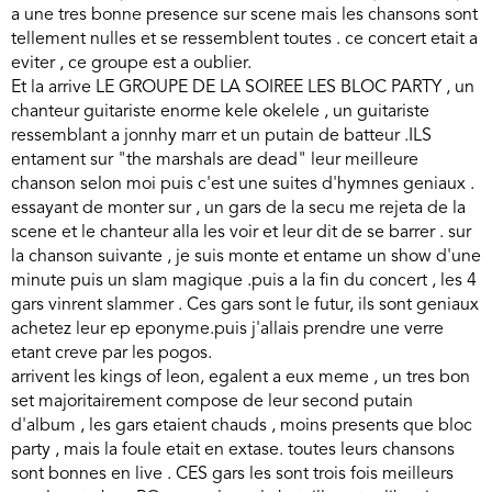
a une tres bonne presence sur scene mais les chansons sont
tellement nulles et se ressemblent toutes . ce concert etait a
eviter , ce groupe est a oublier.
Et la arrive LE GROUPE DE LA SOIREE LES BLOC PARTY , un
chanteur guitariste enorme kele okelele , un guitariste
ressemblant a jonnhy marr et un putain de batteur .ILS
entament sur "the marshals are dead" leur meilleure
chanson selon moi puis c'est une suites d'hymnes geniaux .
essayant de monter sur , un gars de la secu me rejeta de la
scene et le chanteur alla les voir et leur dit de se barrer . sur
la chanson suivante , je suis monte et entame un show d'une
minute puis un slam magique .puis a la fin du concert , les 4
gars vinrent slammer . Ces gars sont le futur, ils sont geniaux
achetez leur ep eponyme.puis j'allais prendre une verre
etant creve par les pogos.
arrivent les kings of leon, egalent a eux meme , un tres bon
set majoritairement compose de leur second putain
d'album , les gars etaient chauds , moins presents que bloc
party , mais la foule etait en extase. toutes leurs chansons
sont bonnes en live . CES gars les sont trois fois meilleurs