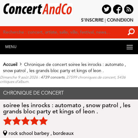
S'INSCRIRE
|
CONNEXION
MENU
Accueil
Chronique de concert soiree les inrocks : automato ,
snow patrol , les grands bloc party et kings of leon .
Dimanche 9 août 2026 :
4739 concerts
, 27599 chroniques de concert, 5436
critiques d'album.
CHRONIQUE DE CONCERT
soiree les inrocks : automato , snow patrol , les
grands bloc party et kings of leon .
rock school barbey , bordeaux